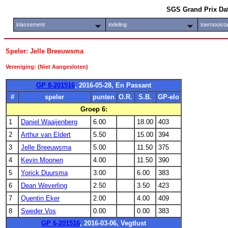
SGS Grand Prix Da
klassement
indeling
toernooist
Speler: Jelle Breeuwsma
Vereniging: (Niet Aangesloten)
GP 8-201516
, 2016-05-28, En Passant
#
speler
punten
O.R.
S.B.
GP-elo
Groep 6:
1
Daniel Waaijenberg
6.00
18.00
403
2
Arthur van Eldert
5.50
15.00
394
3
Jelle Breeuwsma
5.00
11.50
375
4
Kevin Moonen
4.00
11.50
390
5
Yorick Duursma
3.00
6.00
383
6
Dean Weverling
2.50
3.50
423
7
Quentin Eker
2.00
4.00
409
8
Sweder Vos
0.00
0.00
383
GP 6-201516
, 2016-03-06, Vegtlust