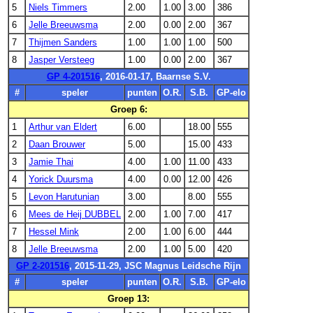
5
Niels Timmers
2.00
1.00
3.00
386
6
Jelle Breeuwsma
2.00
0.00
2.00
367
7
Thijmen Sanders
1.00
1.00
1.00
500
8
Jasper Versteeg
1.00
0.00
2.00
367
GP 4-201516
, 2016-01-17, Baarnse S.V.
#
speler
punten
O.R.
S.B.
GP-elo
Groep 6:
1
Arthur van Eldert
6.00
18.00
555
2
Daan Brouwer
5.00
15.00
433
3
Jamie Thai
4.00
1.00
11.00
433
4
Yorick Duursma
4.00
0.00
12.00
426
5
Levon Harutunian
3.00
8.00
555
6
Mees de Heij DUBBEL
2.00
1.00
7.00
417
7
Hessel Mink
2.00
1.00
6.00
444
8
Jelle Breeuwsma
2.00
1.00
5.00
420
GP 2-201516
, 2015-11-29, JSC Magnus Leidsche Rijn
#
speler
punten
O.R.
S.B.
GP-elo
Groep 13: