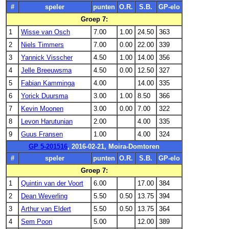
#
speler
punten
O.R.
S.B.
GP-elo
Groep 7:
1
Wisse van Osch
7.00
1.00
24.50
363
2
Niels Timmers
7.00
0.00
22.00
339
3
Yannick Visscher
4.50
1.00
14.00
356
4
Jelle Breeuwsma
4.50
0.00
12.50
327
5
Fabian Kamminga
4.00
14.00
335
6
Yorick Duursma
3.00
1.00
8.50
366
7
Kevin Moonen
3.00
0.00
7.00
322
8
Levon Harutunian
2.00
4.00
335
9
Guus Fransen
1.00
4.00
324
GP 5-201516
, 2016-02-21, Moira-Domtoren
#
speler
punten
O.R.
S.B.
GP-elo
Groep 7:
1
Quintin van der Voort
6.00
17.00
384
2
Dean Weverling
5.50
0.50
13.75
394
3
Arthur van Eldert
5.50
0.50
13.75
364
4
Sem Poon
5.00
12.00
389