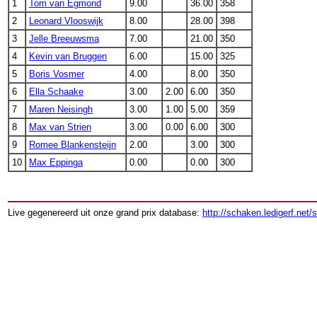
1
Tom van Egmond
9.00
36.00
358
2
Leonard Vlooswijk
8.00
28.00
398
3
Jelle Breeuwsma
7.00
21.00
350
4
Kevin van Bruggen
6.00
15.00
325
5
Boris Vosmer
4.00
8.00
350
6
Ella Schaake
3.00
2.00
6.00
350
7
Maren Neisingh
3.00
1.00
5.00
359
8
Max van Strien
3.00
0.00
6.00
300
9
Romee Blankensteijn
2.00
3.00
300
10
Max Eppinga
0.00
0.00
300
Live gegenereerd uit onze grand prix database:
http://schaken.ledigerf.net/