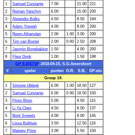
1
Samuel Corstanje
7.00
21.00
221
2
Roman Yanchyn
6.00
15.00
200
3
Alejandro Bolks
4.50
8.50
194
4
Adam Yoseph
4.00
8.00
200
5
Reem Alhamdan
2.00
1.00
3.00
200
6
Tim van Boxtel
2.00
0.00
2.50
208
7
Jasmijn Bonebakker
1.50
4.00
200
8
Fleur Donk
1.00
1.50
198
GP 8-201718
, 2018-04-15, S.G.Amersfoort
#
speler
punten
O.R.
S.B.
GP-elo
Groep 14:
1
Simone Ubbink
6.00
1.00
18.50
127
2
Samuel Corstanje
6.00
0.00
18.50
150
3
Floris Blom
5.00
9.50
115
4
Li Ya Chen
4.50
8.00
137
5
Bent Smeets
4.00
8.00
145
6
Lissa Bulthuis
3.50
12.50
118
7
Matwey Prins
3.00
5.50
150