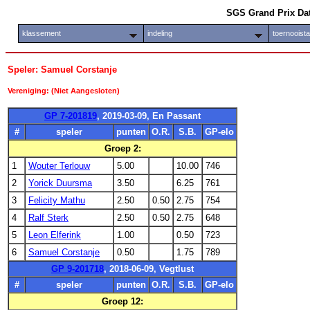
SGS Grand Prix Da
klassement
indeling
toernooist
Speler: Samuel Corstanje
Vereniging: (Niet Aangesloten)
GP 7-201819
, 2019-03-09, En Passant
#
speler
punten
O.R.
S.B.
GP-elo
Groep 2:
1
Wouter Terlouw
5.00
10.00
746
2
Yorick Duursma
3.50
6.25
761
3
Felicity Mathu
2.50
0.50
2.75
754
4
Ralf Sterk
2.50
0.50
2.75
648
5
Leon Elferink
1.00
0.50
723
6
Samuel Corstanje
0.50
1.75
789
GP 9-201718
, 2018-06-09, Vegtlust
#
speler
punten
O.R.
S.B.
GP-elo
Groep 12: