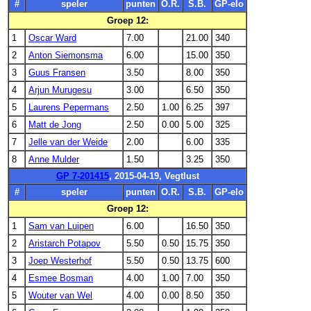
#
speler
punten
O.R.
S.B.
GP-elo
Groep 12:
1
Oscar Ward
7.00
21.00
340
2
Anton Siemonsma
6.00
15.00
350
3
Guus Fransen
3.50
8.00
350
4
Arjun Murugesu
3.00
6.50
350
5
Laurens Pepermans
2.50
1.00
6.25
397
6
Matt de Jong
2.50
0.00
5.00
325
7
Jelle van der Weide
2.00
6.00
335
8
Anne Mulder
1.50
3.25
350
GP 7-201415
, 2015-04-19, Vegtlust
#
speler
punten
O.R.
S.B.
GP-elo
Groep 12:
1
Sam van Luipen
6.00
16.50
350
2
Aristarch Potapov
5.50
0.50
15.75
350
3
Joep Westerhof
5.50
0.50
13.75
600
4
Esmee Bosman
4.00
1.00
7.00
350
5
Wouter van Wel
4.00
0.00
8.50
350