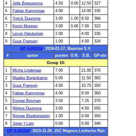
4
Jelle Breeuwsma
4.50
0.00
12.50
327
5
Fabian Kamminga
4.00
14.00
335
6
Yorick Duursma
3.00
1.00
8.50
366
7
Kevin Moonen
3.00
0.00
7.00
322
8
Levon Harutunian
2.00
4.00
335
9
Guus Fransen
1.00
4.00
324
GP 4-201516
, 2016-01-17, Baarnse S.V.
#
speler
punten
O.R.
S.B.
GP-elo
Groep 10:
1
Micha Lindenaar
7.00
21.00
370
2
Maaike Bonenkamp
5.00
11.50
382
3
Guus Fransen
4.50
10.75
350
4
Fabian Kamminga
4.00
8.50
360
5
Esmee Bosman
3.50
7.25
370
6
Wietse Duursma
3.00
4.50
555
7
Romee Blankensteijn
1.00
0.00
350
8
Joran 't Lam
0.00
0.00
340
GP 2-201516
, 2015-11-29, JSC Magnus Leidsche Rijn