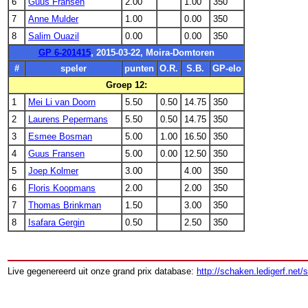
6
Guus Fransen
2.00
1.00
350
7
Anne Mulder
1.00
0.00
350
8
Salim Ouazil
0.00
0.00
350
GP 6-201415
, 2015-03-22, Moira-Domtoren
#
speler
punten
O.R.
S.B.
GP-elo
Groep 12:
1
Mei Li van Doorn
5.50
0.50
14.75
350
2
Laurens Pepermans
5.50
0.50
14.75
350
3
Esmee Bosman
5.00
1.00
16.50
350
4
Guus Fransen
5.00
0.00
12.50
350
5
Joep Kolmer
3.00
4.00
350
6
Floris Koopmans
2.00
2.00
350
7
Thomas Brinkman
1.50
3.00
350
8
Isafara Gergin
0.50
2.50
350
Live gegenereerd uit onze grand prix database:
http://schaken.ledigerf.net/