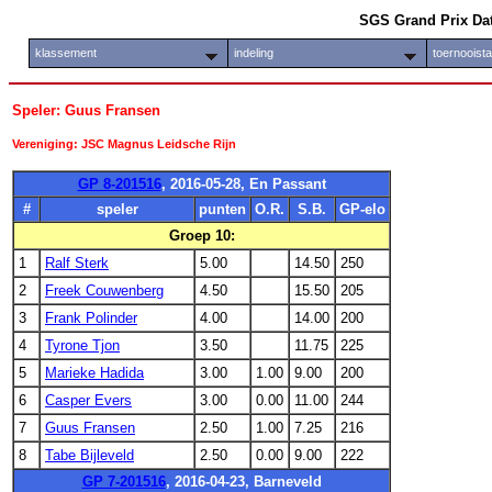
SGS Grand Prix Da
klassement
indeling
toernooist
Speler: Guus Fransen
Vereniging: JSC Magnus Leidsche Rijn
GP 8-201516
, 2016-05-28, En Passant
#
speler
punten
O.R.
S.B.
GP-elo
Groep 10:
1
Ralf Sterk
5.00
14.50
250
2
Freek Couwenberg
4.50
15.50
205
3
Frank Polinder
4.00
14.00
200
4
Tyrone Tjon
3.50
11.75
225
5
Marieke Hadida
3.00
1.00
9.00
200
6
Casper Evers
3.00
0.00
11.00
244
7
Guus Fransen
2.50
1.00
7.25
216
8
Tabe Bijleveld
2.50
0.00
9.00
222
GP 7-201516
, 2016-04-23, Barneveld