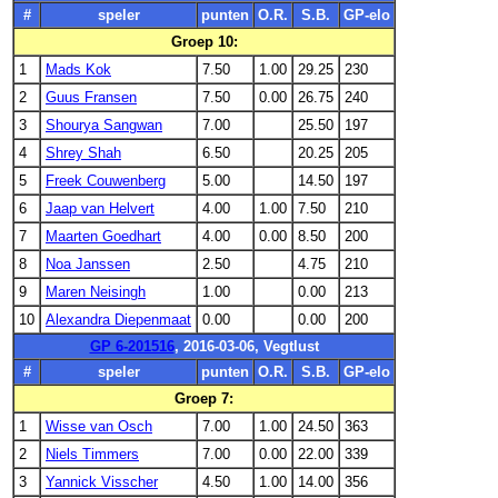
#
speler
punten
O.R.
S.B.
GP-elo
Groep 10:
1
Mads Kok
7.50
1.00
29.25
230
2
Guus Fransen
7.50
0.00
26.75
240
3
Shourya Sangwan
7.00
25.50
197
4
Shrey Shah
6.50
20.25
205
5
Freek Couwenberg
5.00
14.50
197
6
Jaap van Helvert
4.00
1.00
7.50
210
7
Maarten Goedhart
4.00
0.00
8.50
200
8
Noa Janssen
2.50
4.75
210
9
Maren Neisingh
1.00
0.00
213
10
Alexandra Diepenmaat
0.00
0.00
200
GP 6-201516
, 2016-03-06, Vegtlust
#
speler
punten
O.R.
S.B.
GP-elo
Groep 7:
1
Wisse van Osch
7.00
1.00
24.50
363
2
Niels Timmers
7.00
0.00
22.00
339
3
Yannick Visscher
4.50
1.00
14.00
356