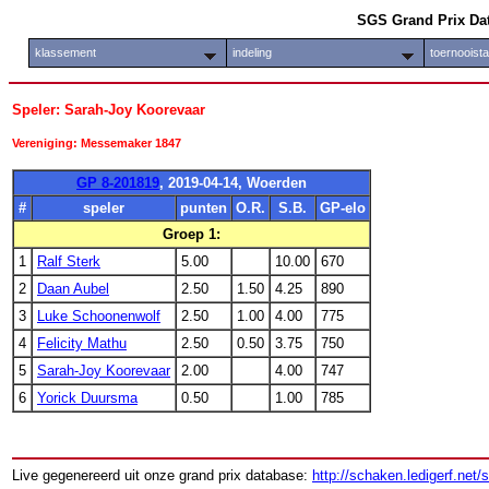
SGS Grand Prix Da
klassement
indeling
toernooist
Speler: Sarah-Joy Koorevaar
Vereniging: Messemaker 1847
GP 8-201819
, 2019-04-14, Woerden
#
speler
punten
O.R.
S.B.
GP-elo
Groep 1:
1
Ralf Sterk
5.00
10.00
670
2
Daan Aubel
2.50
1.50
4.25
890
3
Luke Schoonenwolf
2.50
1.00
4.00
775
4
Felicity Mathu
2.50
0.50
3.75
750
5
Sarah-Joy Koorevaar
2.00
4.00
747
6
Yorick Duursma
0.50
1.00
785
Live gegenereerd uit onze grand prix database:
http://schaken.ledigerf.net/