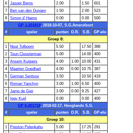
6
Jasper Berns
2.00
1.50
601
7
Ben van den Dungen
1.50
2.00
523
8
Simon d' Haens
0.00
0.00
500
GP 1-201819
, 2018-10-07, S.G.Amersfoort
#
speler
punten
O.R.
S.B.
GP-elo
Groep 8:
1
Nout Tolboom
5.50
17.50
388
2
Teun Cloosterman
5.00
14.00
400
3
Ansem Kuijpers
4.00
1.00
10.00
431
4
Maarten Goedhart
4.00
0.00
10.75
387
5
German Sentsov
3.50
10.50
419
6
Roman Yanchyn
3.00
1.00
6.50
400
7
Jarno de Gier
3.00
0.00
9.25
427
8
Iggy Kuijl
0.00
0.00
400
GP 6-201718
, 2018-02-17, Hooglands S.G.
#
speler
punten
O.R.
S.B.
GP-elo
Groep 10:
1
Preston Pelenkahu
5.00
17.25
291