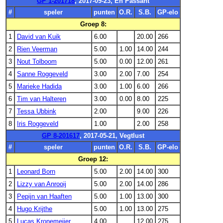
GP 1-201718
, 2017-09-23, En Passant
#
speler
punten
O.R.
S.B.
GP-elo
Groep 8:
1
David van Kuik
6.00
20.00
266
2
Rien Veerman
5.00
1.00
14.00
244
3
Nout Tolboom
5.00
0.00
12.00
261
4
Sanne Roggeveld
3.00
2.00
7.00
254
5
Marieke Hadida
3.00
1.00
6.00
266
6
Tim van Halteren
3.00
0.00
8.00
225
7
Tessa Ubbink
2.00
9.00
226
8
Iris Roggeveld
1.00
2.00
258
GP 8-201617
, 2017-05-21, Vegtlust
#
speler
punten
O.R.
S.B.
GP-elo
Groep 12:
1
Leonard Born
5.00
2.00
14.00
300
2
Lizzy van Anrooij
5.00
2.00
14.00
286
3
Pepijn van Haaften
5.00
1.00
13.00
300
4
Hugo Krijthe
5.00
1.00
13.00
275
5
Lucas Kronemeijer
4.00
12.00
275