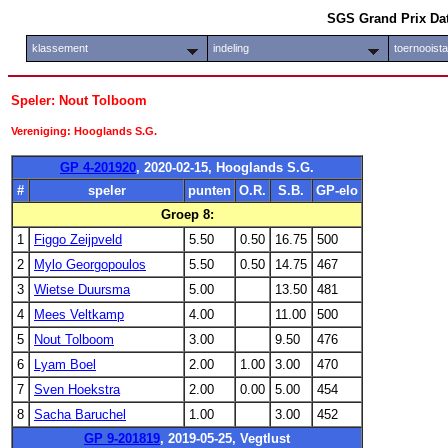
SGS Grand Prix Da
klassement
indeling
toernooist
Speler: Nout Tolboom
Vereniging: Hooglands S.G.
GP 4-201920
, 2020-02-15, Hooglands S.G.
#
speler
punten
O.R.
S.B.
GP-elo
Groep 8:
1
Figgo Zeijpveld
5.50
0.50
16.75
500
2
Mylo Georgopoulos
5.50
0.50
14.75
467
3
Wietse Duursma
5.00
13.50
481
4
Mees Veltkamp
4.00
11.00
500
5
Nout Tolboom
3.00
9.50
476
6
Lyam Boel
2.00
1.00
3.00
470
7
Sven Hoekstra
2.00
0.00
5.00
454
8
Sacha Baruchel
1.00
3.00
452
GP 9-201819
, 2019-05-25, Vegtlust