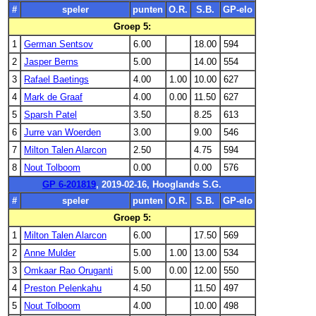
#
speler
punten
O.R.
S.B.
GP-elo
Groep 5:
1
German Sentsov
6.00
18.00
594
2
Jasper Berns
5.00
14.00
554
3
Rafael Baetings
4.00
1.00
10.00
627
4
Mark de Graaf
4.00
0.00
11.50
627
5
Sparsh Patel
3.50
8.25
613
6
Jurre van Woerden
3.00
9.00
546
7
Milton Talen Alarcon
2.50
4.75
594
8
Nout Tolboom
0.00
0.00
576
GP 6-201819
, 2019-02-16, Hooglands S.G.
#
speler
punten
O.R.
S.B.
GP-elo
Groep 5:
1
Milton Talen Alarcon
6.00
17.50
569
2
Anne Mulder
5.00
1.00
13.00
534
3
Omkaar Rao Oruganti
5.00
0.00
12.00
550
4
Preston Pelenkahu
4.50
11.50
497
5
Nout Tolboom
4.00
10.00
498