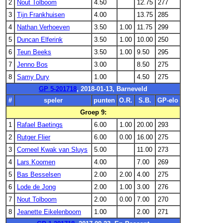
2
Nout Tolboom
4.50
12.75
277
3
Tijn Frankhuisen
4.00
13.75
285
4
Nathan Verhoeven
3.50
1.00
11.75
299
5
Duncan Elferink
3.50
1.00
10.00
250
6
Teun Beeks
3.50
1.00
9.50
295
7
Jenno Bos
3.00
8.50
275
8
Samy Dury
1.00
4.50
275
GP 5-201718
, 2018-01-13, Barneveld
#
speler
punten
O.R.
S.B.
GP-elo
Groep 9:
1
Rafael Baetings
6.00
1.00
20.00
293
2
Rutger Flier
6.00
0.00
16.00
275
3
Corneel Kwak van Sluys
5.00
11.00
273
4
Lars Koomen
4.00
7.00
269
5
Bas Besselsen
2.00
2.00
4.00
275
6
Lode de Jong
2.00
1.00
3.00
276
7
Nout Tolboom
2.00
0.00
7.00
270
8
Jeanette Eikelenboom
1.00
2.00
271