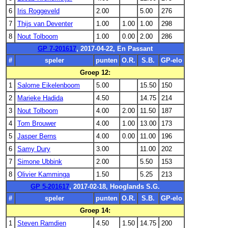
6
Iris Roggeveld
2.00
5.00
276
7
Thijs van Deventer
1.00
1.00
1.00
298
8
Nout Tolboom
1.00
0.00
2.00
286
GP 7-201617
, 2017-04-22, En Passant
#
speler
punten
O.R.
S.B.
GP-elo
Groep 12:
1
Salome Eikelenboom
5.00
15.50
150
2
Marieke Hadida
4.50
14.75
214
3
Nout Tolboom
4.00
2.00
11.50
187
4
Tom Brouwer
4.00
1.00
13.00
173
5
Jasper Berns
4.00
0.00
11.00
196
6
Samy Dury
3.00
11.00
202
7
Simone Ubbink
2.00
5.50
153
8
Olivier Kamminga
1.50
5.25
213
GP 5-201617
, 2017-02-18, Hooglands S.G.
#
speler
punten
O.R.
S.B.
GP-elo
Groep 14:
1
Steven Ramdien
4.50
1.50
14.75
200