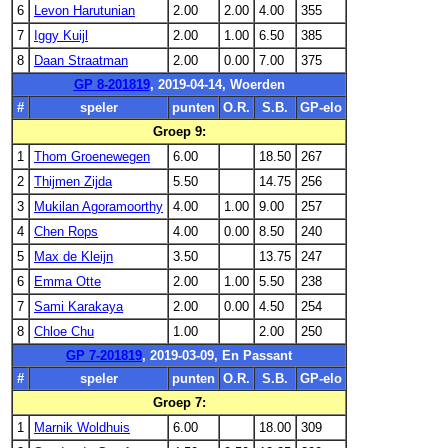
6
Levon Harutunian
2.00
2.00
4.00
355
7
Iggy Kuijl
2.00
1.00
6.50
385
8
Daan Straatman
2.00
0.00
7.00
375
GP 8-201819
, 2019-04-14, Woerden
#
speler
punten
O.R.
S.B.
GP-elo
Groep 9:
1
Thom Groenewegen
6.00
18.50
267
2
Thijmen Zijda
5.50
14.75
256
3
Mukilan Agoramoorthy
4.00
1.00
9.00
257
4
Chen Rops
4.00
0.00
8.50
240
5
Max de Kleijn
3.50
13.75
247
6
Emma Otte
2.00
1.00
5.50
238
7
Sami Karakaya
2.00
0.00
4.50
254
8
Chloe Chu
1.00
2.00
250
GP 7-201819
, 2019-03-09, En Passant
#
speler
punten
O.R.
S.B.
GP-elo
Groep 7:
1
Marnik Woldhuis
6.00
18.00
309