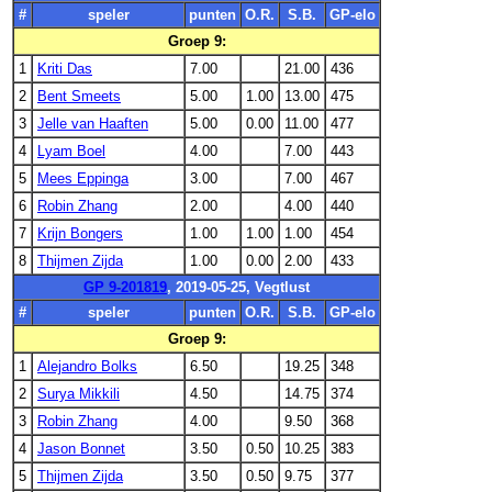
#
speler
punten
O.R.
S.B.
GP-elo
Groep 9:
1
Kriti Das
7.00
21.00
436
2
Bent Smeets
5.00
1.00
13.00
475
3
Jelle van Haaften
5.00
0.00
11.00
477
4
Lyam Boel
4.00
7.00
443
5
Mees Eppinga
3.00
7.00
467
6
Robin Zhang
2.00
4.00
440
7
Krijn Bongers
1.00
1.00
1.00
454
8
Thijmen Zijda
1.00
0.00
2.00
433
GP 9-201819
, 2019-05-25, Vegtlust
#
speler
punten
O.R.
S.B.
GP-elo
Groep 9:
1
Alejandro Bolks
6.50
19.25
348
2
Surya Mikkili
4.50
14.75
374
3
Robin Zhang
4.00
9.50
368
4
Jason Bonnet
3.50
0.50
10.25
383
5
Thijmen Zijda
3.50
0.50
9.75
377