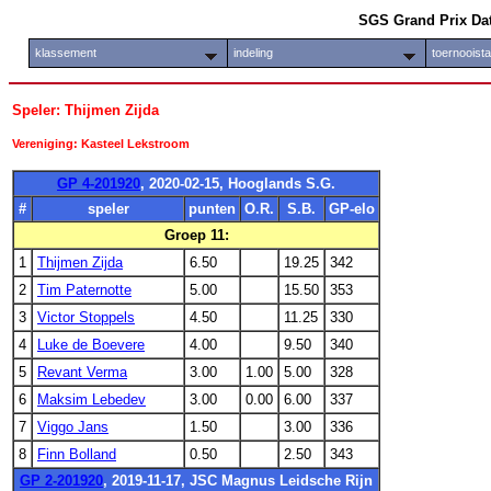
SGS Grand Prix Da
klassement
indeling
toernooist
Speler: Thijmen Zijda
Vereniging: Kasteel Lekstroom
GP 4-201920
, 2020-02-15, Hooglands S.G.
#
speler
punten
O.R.
S.B.
GP-elo
Groep 11:
1
Thijmen Zijda
6.50
19.25
342
2
Tim Paternotte
5.00
15.50
353
3
Victor Stoppels
4.50
11.25
330
4
Luke de Boevere
4.00
9.50
340
5
Revant Verma
3.00
1.00
5.00
328
6
Maksim Lebedev
3.00
0.00
6.00
337
7
Viggo Jans
1.50
3.00
336
8
Finn Bolland
0.50
2.50
343
GP 2-201920
, 2019-11-17, JSC Magnus Leidsche Rijn