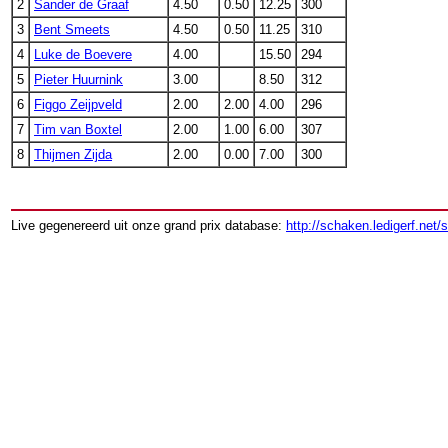
2
Sander de Graaf
4.50
0.50
12.25
300
3
Bent Smeets
4.50
0.50
11.25
310
4
Luke de Boevere
4.00
15.50
294
5
Pieter Huurnink
3.00
8.50
312
6
Figgo Zeijpveld
2.00
2.00
4.00
296
7
Tim van Boxtel
2.00
1.00
6.00
307
8
Thijmen Zijda
2.00
0.00
7.00
300
Live gegenereerd uit onze grand prix database:
http://schaken.ledigerf.net/