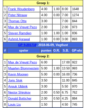
Groep 1:
1
Frank Woudenberg
4.00
1.00
8.00
1648
2
Peter Nitrauw
4.00
0.00
7.00
1274
3
Thomas Otte
3.00
7.00
844
4
Max de Vreugt Pezo
2.00
2.00
973
5
Steven Ramdien
1.00
1.00
1.00
836
6
Ashmit Agrawal
1.00
0.00
3.00
893
GP 9-201718
, 2018-06-09, Vegtlust
#
speler
punten
O.R.
S.B.
GP-elo
Groep 2:
1
Max de Vreugt Pezo
6.00
17.00
922
2
Maarten Blommestein
5.00
1.00
13.50
993
3
Kevin Moonen
5.00
0.00
16.00
736
4
Joris Stok
3.50
11.00
845
5
Anouk Ubbink
3.00
5.50
970
6
Nestor Shirokov
2.00
0.50
6.75
762
7
Donald Botticher
2.00
0.50
4.25
884
8
Louis Liu
1.50
4.50
745