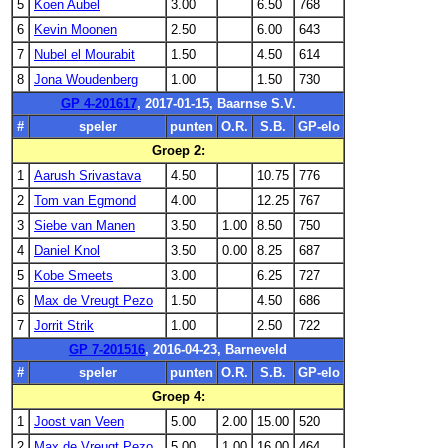
5
Koen Aubel
3.00
6.50
768
6
Kevin Moonen
2.50
6.00
643
7
Nubel el Mourabit
1.50
4.50
614
8
Jona Woudenberg
1.00
1.50
730
GP 4-201617
, 2017-01-15, Baarnse S.V.
#
speler
punten
O.R.
S.B.
GP-elo
Groep 2:
1
Aarush Srivastava
4.50
10.75
776
2
Tom van Egmond
4.00
12.25
767
3
Siebe van Manen
3.50
1.00
8.50
750
4
Daniel Knol
3.50
0.00
8.25
687
5
Kobe Smeets
3.00
6.25
727
6
Max de Vreugt Pezo
1.50
4.50
686
7
Jorrit Strik
1.00
2.50
722
GP 7-201516
, 2016-04-23, Barneveld
#
speler
punten
O.R.
S.B.
GP-elo
Groep 4:
1
Joost van Veen
5.00
2.00
15.00
520
2
Max de Vreugt Pezo
5.00
1.00
16.00
464