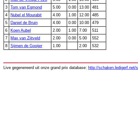
3
Tom van Egmond
5.00
0.00
13.00
481
4
Nubel el Mourabit
4.00
1.00
12.00
485
5
Daniel de Bruin
4.00
0.00
10.00
479
6
Koen Aubel
2.00
1.00
7.00
511
7
Max van Zijtveld
2.00
0.00
5.00
552
8
Sijmen de Gooijer
1.00
2.00
532
Live gegenereerd uit onze grand prix database:
http://schaken.ledigerf.net/