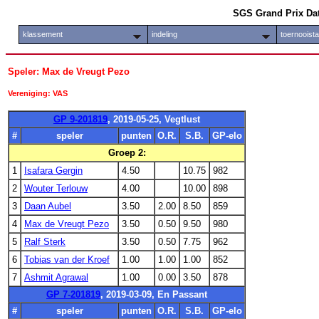
SGS Grand Prix Da
klassement
indeling
toernooist
Speler: Max de Vreugt Pezo
Vereniging: VAS
GP 9-201819
, 2019-05-25, Vegtlust
#
speler
punten
O.R.
S.B.
GP-elo
Groep 2:
1
Isafara Gergin
4.50
10.75
982
2
Wouter Terlouw
4.00
10.00
898
3
Daan Aubel
3.50
2.00
8.50
859
4
Max de Vreugt Pezo
3.50
0.50
9.50
980
5
Ralf Sterk
3.50
0.50
7.75
962
6
Tobias van der Kroef
1.00
1.00
1.00
852
7
Ashmit Agrawal
1.00
0.00
3.50
878
GP 7-201819
, 2019-03-09, En Passant
#
speler
punten
O.R.
S.B.
GP-elo