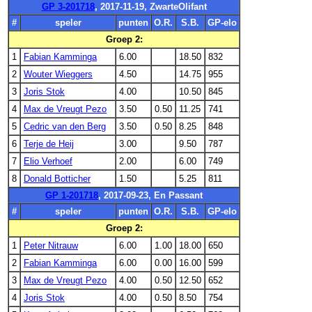
GP 3-201718
, 2017-11-19, ZwarteOlifant
#
speler
punten
O.R.
S.B.
GP-elo
Groep 2:
1
Fabian Kamminga
6.00
18.50
832
2
Wouter Wieggers
4.50
14.75
955
3
Joris Stok
4.00
10.50
845
4
Max de Vreugt Pezo
3.50
0.50
11.25
741
5
Cedric van den Berg
3.50
0.50
8.25
848
6
Terje de Heij
3.00
9.50
787
7
Elio Verhoef
2.00
6.00
749
8
Donald Botticher
1.50
5.25
811
GP 1-201718
, 2017-09-23, En Passant
#
speler
punten
O.R.
S.B.
GP-elo
Groep 2:
1
Peter Nitrauw
6.00
1.00
18.00
650
2
Fabian Kamminga
6.00
0.00
16.00
599
3
Max de Vreugt Pezo
4.00
0.50
12.50
652
4
Joris Stok
4.00
0.50
8.50
754