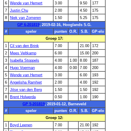
6
Wende van Hemert
3.00
9.50
177
7
Justin Chu
2.00
4.50
175
8
Niek van Zomeren
1.50
5.25
175
GP 6-201819
, 2019-02-16, Hooglands S.G.
#
speler
punten
O.R.
S.B.
GP-elo
Groep 17:
1
Cil van den Brink
7.00
21.00
172
2
Mees Veltkamp
6.00
15.00
200
3
Isabella Stoppels
4.00
1.00
8.00
187
4
Hugo Voerman
4.00
0.00
7.00
200
5
Wende van Hemert
3.00
6.00
193
6
Angelisha Ramhiet
2.00
4.00
192
7
Jitse van den Berg
1.50
1.50
192
8
Brent Holwerda
0.50
1.00
190
GP 5-201819
, 2019-01-12, Barneveld
#
speler
punten
O.R.
S.B.
GP-elo
Groep 12:
1
Boyd Leenen
7.00
21.00
192