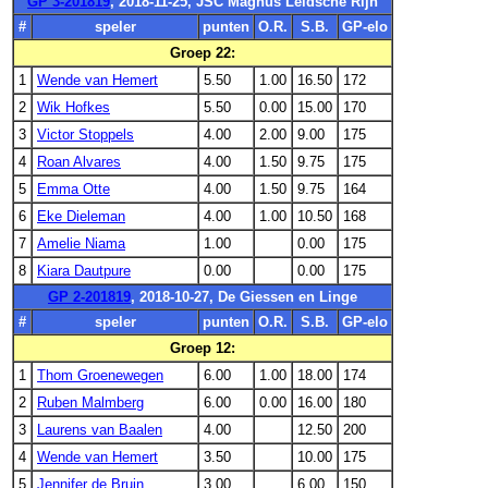
GP 3-201819
, 2018-11-25, JSC Magnus Leidsche Rijn
#
speler
punten
O.R.
S.B.
GP-elo
Groep 22:
1
Wende van Hemert
5.50
1.00
16.50
172
2
Wik Hofkes
5.50
0.00
15.00
170
3
Victor Stoppels
4.00
2.00
9.00
175
4
Roan Alvares
4.00
1.50
9.75
175
5
Emma Otte
4.00
1.50
9.75
164
6
Eke Dieleman
4.00
1.00
10.50
168
7
Amelie Niama
1.00
0.00
175
8
Kiara Dautpure
0.00
0.00
175
GP 2-201819
, 2018-10-27, De Giessen en Linge
#
speler
punten
O.R.
S.B.
GP-elo
Groep 12:
1
Thom Groenewegen
6.00
1.00
18.00
174
2
Ruben Malmberg
6.00
0.00
16.00
180
3
Laurens van Baalen
4.00
12.50
200
4
Wende van Hemert
3.50
10.00
175
5
Jennifer de Bruin
3.00
6.00
150