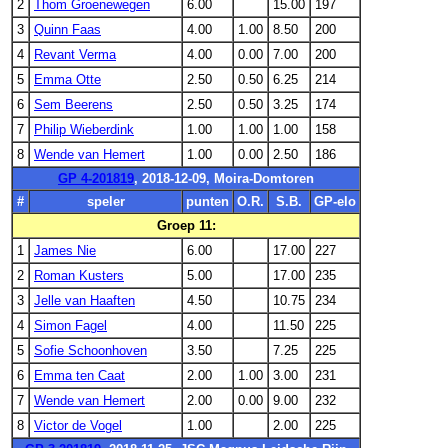
2
Thom Groenewegen
6.00
15.00
197
3
Quinn Faas
4.00
1.00
8.50
200
4
Revant Verma
4.00
0.00
7.00
200
5
Emma Otte
2.50
0.50
6.25
214
6
Sem Beerens
2.50
0.50
3.25
174
7
Philip Wieberdink
1.00
1.00
1.00
158
8
Wende van Hemert
1.00
0.00
2.50
186
GP 4-201819
, 2018-12-09, Moira-Domtoren
#
speler
punten
O.R.
S.B.
GP-elo
Groep 11:
1
James Nie
6.00
17.00
227
2
Roman Kusters
5.00
17.00
235
3
Jelle van Haaften
4.50
10.75
234
4
Simon Fagel
4.00
11.50
225
5
Sofie Schoonhoven
3.50
7.25
225
6
Emma ten Caat
2.00
1.00
3.00
231
7
Wende van Hemert
2.00
0.00
9.00
232
8
Victor de Vogel
1.00
2.00
225