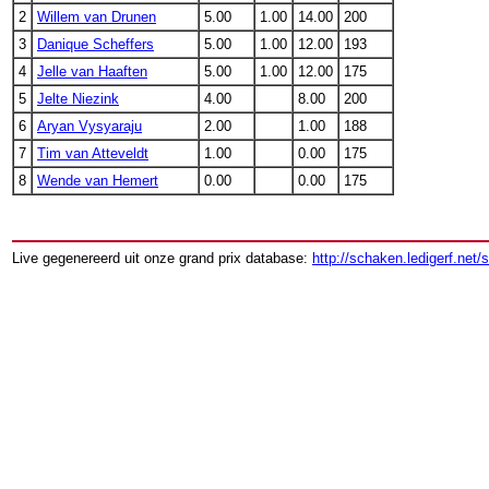
2
Willem van Drunen
5.00
1.00
14.00
200
3
Danique Scheffers
5.00
1.00
12.00
193
4
Jelle van Haaften
5.00
1.00
12.00
175
5
Jelte Niezink
4.00
8.00
200
6
Aryan Vysyaraju
2.00
1.00
188
7
Tim van Atteveldt
1.00
0.00
175
8
Wende van Hemert
0.00
0.00
175
Live gegenereerd uit onze grand prix database:
http://schaken.ledigerf.net/