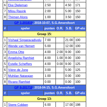
6
Eke Dieleman
2.50
4.50
171
7
Milou Rasink
2.00
5.00
150
8
Thijmen Alons
1.00
3.50
150
GP 1-201819
, 2018-10-07, S.G.Amersfoort
#
speler
punten
O.R.
S.B.
GP-elo
Groep 15:
1
Vishaal Singaravadivelu
7.00
21.00
100
2
Wende van Hemert
5.00
12.00
100
3
Emma Otte
4.00
2.00
9.00
100
4
Angelisha Ramhiet
4.00
1.00
8.00
100
5
Estelle Scheffers
4.00
0.00
9.00
125
6
Viënn de Jong
3.00
5.00
125
7
Muhilan Natarajan
1.00
0.00
100
8
Rivano Ramhiet
0.00
0.00
100
GP 8-201718
, 2018-04-15, S.G.Amersfoort
#
speler
punten
O.R.
S.B.
GP-elo
Groep 13:
1
Sterre Cobben
6.00
17.00
198