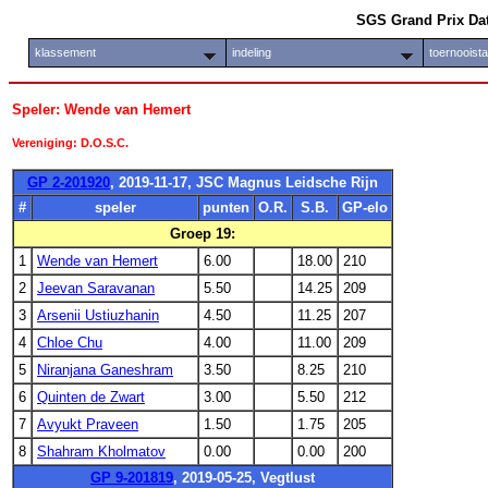
SGS Grand Prix Da
klassement
indeling
toernooist
Speler: Wende van Hemert
Vereniging: D.O.S.C.
GP 2-201920
, 2019-11-17, JSC Magnus Leidsche Rijn
#
speler
punten
O.R.
S.B.
GP-elo
Groep 19:
1
Wende van Hemert
6.00
18.00
210
2
Jeevan Saravanan
5.50
14.25
209
3
Arsenii Ustiuzhanin
4.50
11.25
207
4
Chloe Chu
4.00
11.00
209
5
Niranjana Ganeshram
3.50
8.25
210
6
Quinten de Zwart
3.00
5.50
212
7
Avyukt Praveen
1.50
1.75
205
8
Shahram Kholmatov
0.00
0.00
200
GP 9-201819
, 2019-05-25, Vegtlust