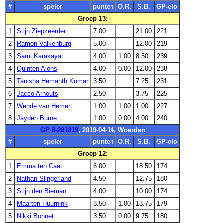
#
speler
punten
O.R.
S.B.
GP-elo
Groep 13:
1
Stijn Ziepzeerder
7.00
21.00
221
2
Ramon Valkenburg
5.00
12.00
219
3
Sami Karakaya
4.00
1.00
8.50
239
4
Quinten Alons
4.00
0.00
12.00
238
5
Tanisha Hemanth Kumar
3.50
7.25
231
6
Jacco Arnouts
2.50
3.75
225
7
Wende van Hemert
1.00
1.00
1.00
227
8
Jayden Burne
1.00
0.00
4.00
240
GP 8-201819
, 2019-04-14, Woerden
#
speler
punten
O.R.
S.B.
GP-elo
Groep 12:
1
Emma ten Caat
6.00
18.50
174
2
Nathan Slingerland
4.50
12.75
180
3
Stijn den Bieman
4.00
10.00
174
4
Maarten Huurnink
3.50
1.00
13.75
179
5
Nikki Bonnet
3.50
0.00
9.75
180