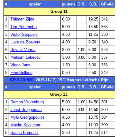
#
speler
punten
O.R.
S.B.
GP-elo
Groep 11:
1
Thijmen Zijda
6.50
19.25
342
2
Tim Paternotte
5.00
15.50
353
3
Victor Stoppels
4.50
11.25
330
4
Luke de Boevere
4.00
9.50
340
5
Revant Verma
3.00
1.00
5.00
328
6
Maksim Lebedev
3.00
0.00
6.00
337
7
Viggo Jans
1.50
3.00
336
8
Finn Bolland
0.50
2.50
343
GP 2-201920
, 2019-11-17, JSC Magnus Leidsche Rijn
#
speler
punten
O.R.
S.B.
GP-elo
Groep 13:
1
Ramon Valkenburg
5.00
1.00
14.50
301
2
Joost Bruggeman
5.00
0.00
14.50
300
3
Mylo Georgopoulos
4.50
13.75
304
4
Maxim Kooijman
4.00
11.00
300
5
Sacha Baruchel
3.50
11.25
312