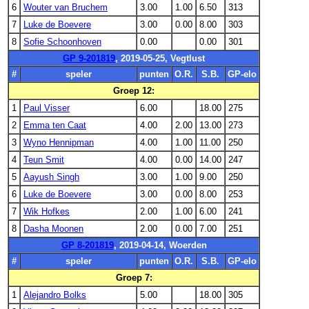
6
Wouter van Bruchem
3.00
1.00
6.50
313
7
Luke de Boevere
3.00
0.00
8.00
303
8
Sofie Schoonhoven
0.00
0.00
301
GP 9-201819
, 2019-05-25, Vegtlust
#
speler
punten
O.R.
S.B.
GP-elo
Groep 12:
1
Paul Visser
6.00
18.00
275
2
Emma ten Caat
4.00
2.00
13.00
273
3
Wyno Hennipman
4.00
1.00
11.00
250
4
Teun Smit
4.00
0.00
14.00
247
5
Aayush Singh
3.00
1.00
9.00
250
6
Luke de Boevere
3.00
0.00
8.00
253
7
Wik Hofkes
2.00
1.00
6.00
241
8
Dasha Moonen
2.00
0.00
7.00
251
GP 8-201819
, 2019-04-14, Woerden
#
speler
punten
O.R.
S.B.
GP-elo
Groep 7:
1
Alejandro Bolks
5.00
18.00
305