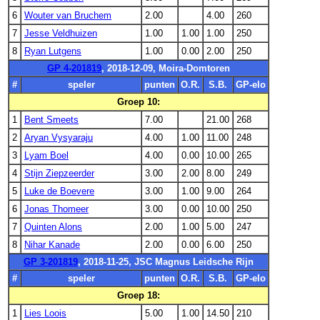
6
Wouter van Bruchem
2.00
4.00
260
7
Jesse Veldhuizen
1.00
1.00
1.00
250
8
Ryan Lutgens
1.00
0.00
2.00
250
GP 4-201819
, 2018-12-09, Moira-Domtoren
#
speler
punten
O.R.
S.B.
GP-elo
Groep 10:
1
Bent Smeets
7.00
21.00
268
2
Aryan Vysyaraju
4.00
1.00
11.00
248
3
Lyam Boel
4.00
0.00
10.00
265
4
Stijn Ziepzeerder
3.00
2.00
8.00
249
5
Luke de Boevere
3.00
1.00
9.00
264
6
Jonas Thomeer
3.00
0.00
10.00
250
7
Quinten Alons
2.00
1.00
5.00
247
8
Nihar Kanade
2.00
0.00
6.00
250
GP 3-201819
, 2018-11-25, JSC Magnus Leidsche Rijn
#
speler
punten
O.R.
S.B.
GP-elo
Groep 18:
1
Lies Loois
5.00
1.00
14.50
210