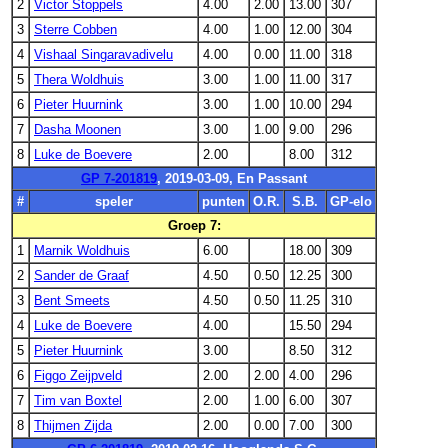
2
Victor Stoppels
4.00
2.00
13.00
307
3
Sterre Cobben
4.00
1.00
12.00
304
4
Vishaal Singaravadivelu
4.00
0.00
11.00
318
5
Thera Woldhuis
3.00
1.00
11.00
317
6
Pieter Huurnink
3.00
1.00
10.00
294
7
Dasha Moonen
3.00
1.00
9.00
296
8
Luke de Boevere
2.00
8.00
312
GP 7-201819
, 2019-03-09, En Passant
#
speler
punten
O.R.
S.B.
GP-elo
Groep 7:
1
Marnik Woldhuis
6.00
18.00
309
2
Sander de Graaf
4.50
0.50
12.25
300
3
Bent Smeets
4.50
0.50
11.25
310
4
Luke de Boevere
4.00
15.50
294
5
Pieter Huurnink
3.00
8.50
312
6
Figgo Zeijpveld
2.00
2.00
4.00
296
7
Tim van Boxtel
2.00
1.00
6.00
307
8
Thijmen Zijda
2.00
0.00
7.00
300