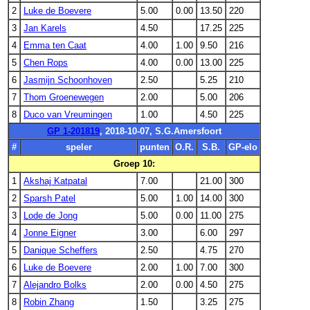
2
Luke de Boevere
5.00
0.00
13.50
220
3
Jan Karels
4.50
17.25
225
4
Emma ten Caat
4.00
1.00
9.50
216
5
Chen Rops
4.00
0.00
13.00
225
6
Jasmijn Schoonhoven
2.50
5.25
210
7
Thom Groenewegen
2.00
5.00
206
8
Duco van Vreumingen
1.00
4.50
225
GP 1-201819
, 2018-10-07, S.G.Amersfoort
#
speler
punten
O.R.
S.B.
GP-elo
Groep 10:
1
Akshaj Katpatal
7.00
21.00
300
2
Sparsh Patel
5.00
1.00
14.00
300
3
Lode de Jong
5.00
0.00
11.00
275
4
Jonne Eigner
3.00
6.00
297
5
Danique Scheffers
2.50
4.75
270
6
Luke de Boevere
2.00
1.00
7.00
300
7
Alejandro Bolks
2.00
0.00
4.50
275
8
Robin Zhang
1.50
3.25
275