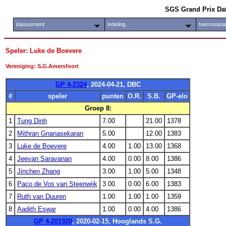
SGS Grand Prix Da
klassement
indeling
toernooist
Speler: Luke de Boevere
Vereniging: S.G.Amersfoort
GP 4-2324
, 2024-04-21, DBC
#
speler
punten
O.R.
S.B.
GP-elo
Groep 8:
1
Tung Dinh
7.00
21.00
1378
2
Mithran Gnanasekaran
5.00
12.00
1383
3
Luke de Boevere
4.00
1.00
13.00
1368
4
Jeevan Saravanan
4.00
0.00
8.00
1386
5
Jinchen Zhang
3.00
1.00
5.00
1348
6
Paco de Vos van Steenwijk
3.00
0.00
6.00
1383
7
Ruth van Duuren
1.00
1.00
1.00
1359
8
Aadith Eswar
1.00
0.00
4.00
1386
GP 4-201920
, 2020-02-15, Hooglands S.G.