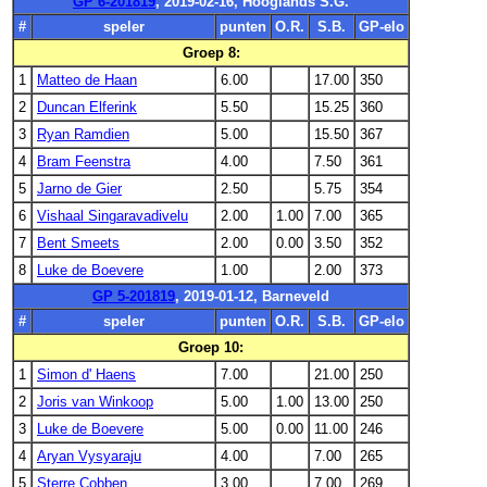
GP 6-201819
, 2019-02-16, Hooglands S.G.
#
speler
punten
O.R.
S.B.
GP-elo
Groep 8:
1
Matteo de Haan
6.00
17.00
350
2
Duncan Elferink
5.50
15.25
360
3
Ryan Ramdien
5.00
15.50
367
4
Bram Feenstra
4.00
7.50
361
5
Jarno de Gier
2.50
5.75
354
6
Vishaal Singaravadivelu
2.00
1.00
7.00
365
7
Bent Smeets
2.00
0.00
3.50
352
8
Luke de Boevere
1.00
2.00
373
GP 5-201819
, 2019-01-12, Barneveld
#
speler
punten
O.R.
S.B.
GP-elo
Groep 10:
1
Simon d' Haens
7.00
21.00
250
2
Joris van Winkoop
5.00
1.00
13.00
250
3
Luke de Boevere
5.00
0.00
11.00
246
4
Aryan Vysyaraju
4.00
7.00
265
5
Sterre Cobben
3.00
7.00
269