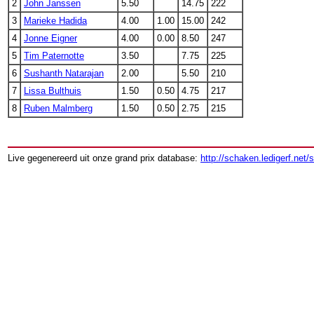
2
John Janssen
5.50
14.75
222
3
Marieke Hadida
4.00
1.00
15.00
242
4
Jonne Eigner
4.00
0.00
8.50
247
5
Tim Paternotte
3.50
7.75
225
6
Sushanth Natarajan
2.00
5.50
210
7
Lissa Bulthuis
1.50
0.50
4.75
217
8
Ruben Malmberg
1.50
0.50
2.75
215
Live gegenereerd uit onze grand prix database:
http://schaken.ledigerf.net/