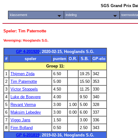
SGS Grand Prix Da
klassement
indeling
toernooist
Speler: Tim Paternotte
Vereniging: Hooglands S.G.
GP 4-201920
, 2020-02-15, Hooglands S.G.
#
speler
punten
O.R.
S.B.
GP-elo
Groep 11:
1
Thijmen Zijda
6.50
19.25
342
2
Tim Paternotte
5.00
15.50
353
3
Victor Stoppels
4.50
11.25
330
4
Luke de Boevere
4.00
9.50
340
5
Revant Verma
3.00
1.00
5.00
328
6
Maksim Lebedev
3.00
0.00
6.00
337
7
Viggo Jans
1.50
3.00
336
8
Finn Bolland
0.50
2.50
343
GP 6-201819
, 2019-02-16, Hooglands S.G.