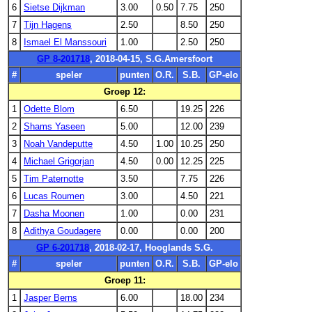
6
Sietse Dijkman
3.00
0.50
7.75
250
7
Tijn Hagens
2.50
8.50
250
8
Ismael El Manssouri
1.00
2.50
250
GP 8-201718
, 2018-04-15, S.G.Amersfoort
#
speler
punten
O.R.
S.B.
GP-elo
Groep 12:
1
Odette Blom
6.50
19.25
226
2
Shams Yaseen
5.00
12.00
239
3
Noah Vandeputte
4.50
1.00
10.25
250
4
Michael Grigorjan
4.50
0.00
12.25
225
5
Tim Paternotte
3.50
7.75
226
6
Lucas Roumen
3.00
4.50
221
7
Dasha Moonen
1.00
0.00
231
8
Adithya Goudagere
0.00
0.00
200
GP 6-201718
, 2018-02-17, Hooglands S.G.
#
speler
punten
O.R.
S.B.
GP-elo
Groep 11:
1
Jasper Berns
6.00
18.00
234