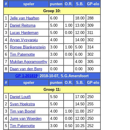
#
speler
punten
O.R.
S.B.
GP-elo
Groep 10:
1
Jelle van Haaften
6.00
18.00
288
2
Daniel Reitsma
5.00
1.00
13.00
309
3
Lucas Hardeman
5.00
0.00
12.00
311
4
Aryan Vysyaraju
4.00
14.00
302
5
Romee Blankensteijn
3.00
1.00
5.00
314
6
Tim Paternotte
3.00
0.00
6.00
302
7
Mukilan Agoramoorthy
2.00
4.00
305
8
Daan van den Berg
0.00
0.00
300
GP 1-201819
, 2018-10-07, S.G.Amersfoort
#
speler
punten
O.R.
S.B.
GP-elo
Groep 11:
1
Daniel Loutfi
5.50
17.00
250
2
Sven Hoekstra
5.00
14.50
255
3
Tim van Boxtel
4.00
1.00
11.00
257
4
Jurre van Woerden
4.00
0.00
12.00
250
5
Tim Paternotte
3.00
0.50
10.25
252