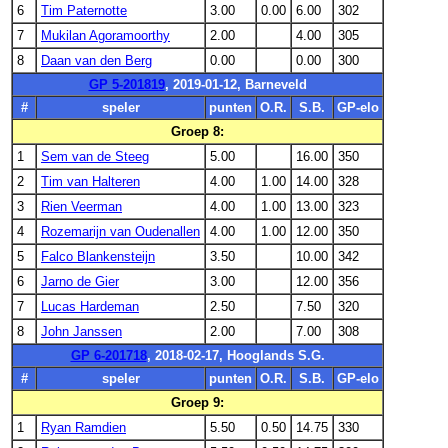
6
Tim Paternotte
3.00
0.00
6.00
302
7
Mukilan Agoramoorthy
2.00
4.00
305
8
Daan van den Berg
0.00
0.00
300
GP 5-201819
, 2019-01-12, Barneveld
#
speler
punten
O.R.
S.B.
GP-elo
Groep 8:
1
Sem van de Steeg
5.00
16.00
350
2
Tim van Halteren
4.00
1.00
14.00
328
3
Rien Veerman
4.00
1.00
13.00
323
4
Rozemarijn van Oudenallen
4.00
1.00
12.00
350
5
Falco Blankensteijn
3.50
10.00
342
6
Jarno de Gier
3.00
12.00
356
7
Lucas Hardeman
2.50
7.50
320
8
John Janssen
2.00
7.00
308
GP 6-201718
, 2018-02-17, Hooglands S.G.
#
speler
punten
O.R.
S.B.
GP-elo
Groep 9:
1
Ryan Ramdien
5.50
0.50
14.75
330