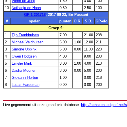
9
Viënn de Jong
1.50
3.00
100
10
Nathanja de Haan
0.50
2.50
100
GP 1-201718
, 2017-09-23, En Passant
#
speler
punten
O.R.
S.B.
GP-elo
Groep 9:
1
Tijn Frankhuisen
7.00
21.00
208
2
Michael Veldhuizen
5.00
1.00
12.00
211
3
Simone Ubbink
5.00
0.00
11.00
220
4
Owen Hodgsen
4.00
9.00
200
5
Emelie Mink
3.00
1.00
4.00
210
6
Dasha Moonen
3.00
0.00
5.00
200
7
Giovanni Horton
1.00
0.00
218
8
Lucas Hardeman
0.00
0.00
200
Live gegenereerd uit onze grand prix database:
http://schaken.ledigerf.net/