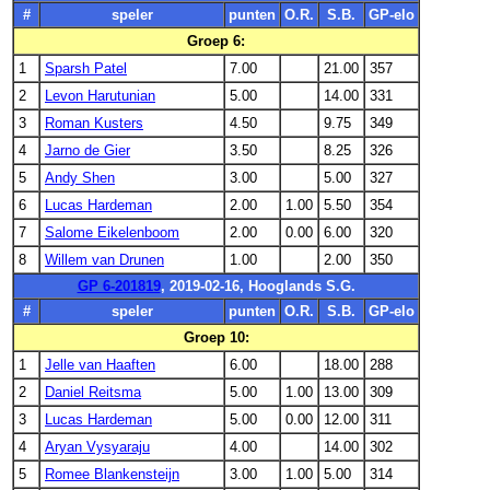
#
speler
punten
O.R.
S.B.
GP-elo
Groep 6:
1
Sparsh Patel
7.00
21.00
357
2
Levon Harutunian
5.00
14.00
331
3
Roman Kusters
4.50
9.75
349
4
Jarno de Gier
3.50
8.25
326
5
Andy Shen
3.00
5.00
327
6
Lucas Hardeman
2.00
1.00
5.50
354
7
Salome Eikelenboom
2.00
0.00
6.00
320
8
Willem van Drunen
1.00
2.00
350
GP 6-201819
, 2019-02-16, Hooglands S.G.
#
speler
punten
O.R.
S.B.
GP-elo
Groep 10:
1
Jelle van Haaften
6.00
18.00
288
2
Daniel Reitsma
5.00
1.00
13.00
309
3
Lucas Hardeman
5.00
0.00
12.00
311
4
Aryan Vysyaraju
4.00
14.00
302
5
Romee Blankensteijn
3.00
1.00
5.00
314