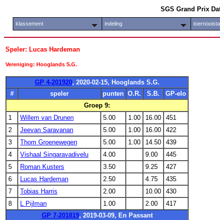
SGS Grand Prix Da
klassement
indeling
toernooist
Speler: Lucas Hardeman
Vereniging: Hooglands S.G.
GP 4-201920
, 2020-02-15, Hooglands S.G.
#
speler
punten
O.R.
S.B.
GP-elo
Groep 9:
1
Willem van Drunen
5.00
1.00
16.00
451
2
Jeevan Saravanan
5.00
1.00
16.00
422
3
Thom Groenewegen
5.00
1.00
14.50
439
4
Vishaal Singaravadivelu
4.00
9.00
445
5
Roman Kusters
3.50
9.25
427
6
Lucas Hardeman
2.50
4.75
435
7
Tobias Harris
2.00
10.00
430
8
L Pijlman
1.00
2.00
417
GP 7-201819
, 2019-03-09, En Passant