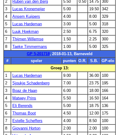
2
Ruben van den Berg
5.50
0.50
14.75
300
3
Lucas Kronemeijer
5.00
19.50
342
4
Ansem Kuijpers
4.00
8.00
329
5
Lucas Hardeman
3.00
5.00
318
6
Luuk Hoekman
2.50
6.75
320
7
Thijmen Willemse
1.50
2.25
300
8
Taeke Timmermans
1.00
5.00
325
GP 5-201718
, 2018-01-13, Barneveld
#
speler
punten
O.R.
S.B.
GP-elo
Groep 13:
1
Lucas Hardeman
9.00
36.00
100
2
Sjoukje Schadenberg
7.00
23.75
195
3
Boaz de Haan
6.00
18.00
166
4
Matwey Prins
5.50
16.50
164
5
Eli Berends
5.00
18.75
136
6
Thomas Boot
4.50
12.00
175
7
Estelle Scheffers
4.00
8.50
100
8
Giovanni Horton
2.00
2.00
100