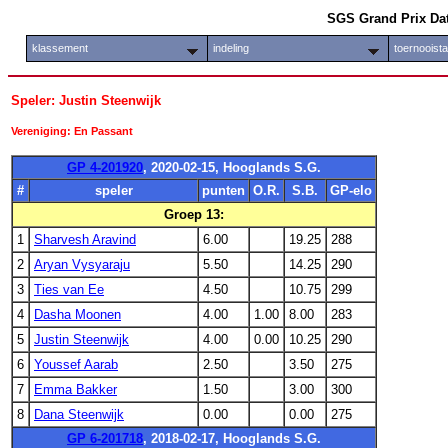
SGS Grand Prix Da
klassement
indeling
toernooist
Speler: Justin Steenwijk
Vereniging: En Passant
GP 4-201920
, 2020-02-15, Hooglands S.G.
#
speler
punten
O.R.
S.B.
GP-elo
Groep 13:
1
Sharvesh Aravind
6.00
19.25
288
2
Aryan Vysyaraju
5.50
14.25
290
3
Ties van Ee
4.50
10.75
299
4
Dasha Moonen
4.00
1.00
8.00
283
5
Justin Steenwijk
4.00
0.00
10.25
290
6
Youssef Aarab
2.50
3.50
275
7
Emma Bakker
1.50
3.00
300
8
Dana Steenwijk
0.00
0.00
275
GP 6-201718
, 2018-02-17, Hooglands S.G.