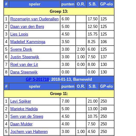
#
speler
punten
O.R.
S.B.
GP-elo
Groep 13:
1
Rozemarijn van Oudenallen
6.00
17.50
125
2
Daan van den Berg
5.00
12.50
125
3
Lies Loois
4.50
15.75
125
4
Madelief Kamminga
3.50
8.25
106
5
Sverre Donk
3.00
2.00
6.00
125
6
Justin Steenwijk
3.00
1.00
7.50
137
7
Roel van der Lit
3.00
0.00
8.00
130
8
Dana Steenwijk
0.00
0.00
130
GP 5-201718
, 2018-01-13, Barneveld
#
speler
punten
O.R.
S.B.
GP-elo
Groep 11:
1
Levi Spijker
7.00
21.00
250
2
Marieke Hadida
5.00
13.00
249
3
Sem van de Steeg
4.50
10.75
250
4
Daan Mulder
4.00
7.50
250
5
Jochem van Halteren
3.00
1.00
4.50
250