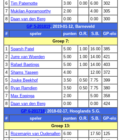
6
Tim Paternotte
3.00
0.00
6.00
302
7
Mukilan Agoramoorthy
2.00
4.00
305
8
Daan van den Berg
0.00
0.00
300
GP 5-201819
, 2019-01-12, Barneveld
#
speler
punten
O.R.
S.B.
GP-elo
Groep 7:
1
Sparsh Patel
5.00
1.00
16.00
385
2
Jurre van Woerden
5.00
1.00
14.00
421
3
Rafael Baetings
5.00
1.00
14.00
403
4
Shams Yaseen
4.00
12.00
372
5
Jouke Beekhof
3.50
0.50
7.75
399
6
Ryan Ramdien
3.50
0.50
7.75
380
7
Max Eppinga
2.00
5.00
358
8
Daan van den Berg
0.00
0.00
424
GP 6-201718
, 2018-02-17, Hooglands S.G.
#
speler
punten
O.R.
S.B.
GP-elo
Groep 13:
1
Rozemarijn van Oudenallen
6.00
17.50
125