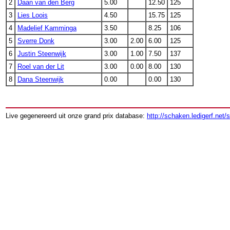
2
Daan van den Berg
5.00
12.50
125
3
Lies Loois
4.50
15.75
125
4
Madelief Kamminga
3.50
8.25
106
5
Sverre Donk
3.00
2.00
6.00
125
6
Justin Steenwijk
3.00
1.00
7.50
137
7
Roel van der Lit
3.00
0.00
8.00
130
8
Dana Steenwijk
0.00
0.00
130
Live gegenereerd uit onze grand prix database:
http://schaken.ledigerf.net/