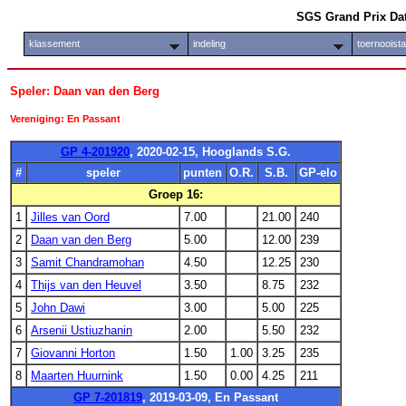
SGS Grand Prix Da
klassement
indeling
toernooist
Speler: Daan van den Berg
Vereniging: En Passant
GP 4-201920
, 2020-02-15, Hooglands S.G.
#
speler
punten
O.R.
S.B.
GP-elo
Groep 16:
1
Jilles van Oord
7.00
21.00
240
2
Daan van den Berg
5.00
12.00
239
3
Samit Chandramohan
4.50
12.25
230
4
Thijs van den Heuvel
3.50
8.75
232
5
John Dawi
3.00
5.00
225
6
Arsenii Ustiuzhanin
2.00
5.50
232
7
Giovanni Horton
1.50
1.00
3.25
235
8
Maarten Huurnink
1.50
0.00
4.25
211
GP 7-201819
, 2019-03-09, En Passant