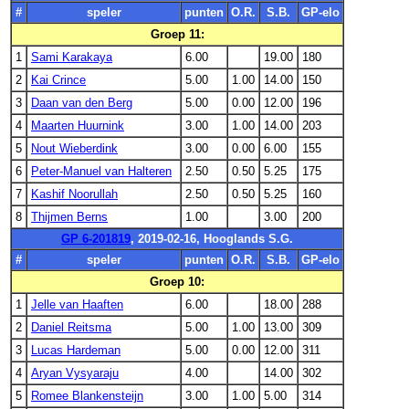
#
speler
punten
O.R.
S.B.
GP-elo
Groep 11:
1
Sami Karakaya
6.00
19.00
180
2
Kai Crince
5.00
1.00
14.00
150
3
Daan van den Berg
5.00
0.00
12.00
196
4
Maarten Huurnink
3.00
1.00
14.00
203
5
Nout Wieberdink
3.00
0.00
6.00
155
6
Peter-Manuel van Halteren
2.50
0.50
5.25
175
7
Kashif Noorullah
2.50
0.50
5.25
160
8
Thijmen Berns
1.00
3.00
200
GP 6-201819
, 2019-02-16, Hooglands S.G.
#
speler
punten
O.R.
S.B.
GP-elo
Groep 10:
1
Jelle van Haaften
6.00
18.00
288
2
Daniel Reitsma
5.00
1.00
13.00
309
3
Lucas Hardeman
5.00
0.00
12.00
311
4
Aryan Vysyaraju
4.00
14.00
302
5
Romee Blankensteijn
3.00
1.00
5.00
314