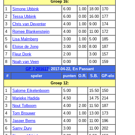
Groep 16:
1
Simone Ubbink
6.00
1.00
18.00
170
2
Tessa Ubbink
6.00
0.00
16.00
177
3
Chris van Deventer
4.00
1.00
9.00
174
4
Romee Blankensteijn
4.00
0.00
11.00
172
5
Lisa Malmberg
3.00
1.00
5.00
185
6
Eloise de Jong
3.00
0.00
8.00
187
7
Fleur Donk
2.00
3.00
157
8
Noah van Veen
0.00
0.00
159
GP 7-201617
, 2017-04-22, En Passant
#
speler
punten
O.R.
S.B.
GP-elo
Groep 12:
1
Salome Eikelenboom
5.00
15.50
150
2
Marieke Hadida
4.50
14.75
214
3
Nout Tolboom
4.00
2.00
11.50
187
4
Tom Brouwer
4.00
1.00
13.00
173
5
Jasper Berns
4.00
0.00
11.00
196
6
Samy Dury
3.00
11.00
202