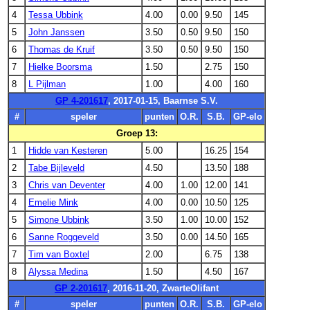
4
Tessa Ubbink
4.00
0.00
9.50
145
5
John Janssen
3.50
0.50
9.50
150
6
Thomas de Kruif
3.50
0.50
9.50
150
7
Hielke Boorsma
1.50
2.75
150
8
L Pijlman
1.00
4.00
160
GP 4-201617
, 2017-01-15, Baarnse S.V.
#
speler
punten
O.R.
S.B.
GP-elo
Groep 13:
1
Hidde van Kesteren
5.00
16.25
154
2
Tabe Bijleveld
4.50
13.50
188
3
Chris van Deventer
4.00
1.00
12.00
141
4
Emelie Mink
4.00
0.00
10.50
125
5
Simone Ubbink
3.50
1.00
10.00
152
6
Sanne Roggeveld
3.50
0.00
14.50
165
7
Tim van Boxtel
2.00
6.75
138
8
Alyssa Medina
1.50
4.50
167
GP 2-201617
, 2016-11-20, ZwarteOlifant
#
speler
punten
O.R.
S.B.
GP-elo