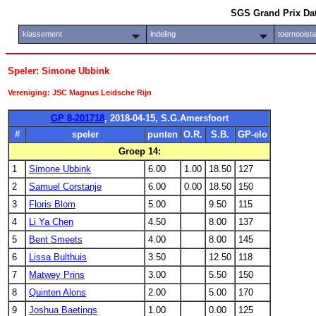
SGS Grand Prix Da
klassement
indeling
toernooist
Speler: Simone Ubbink
Vereniging: JSC Magnus Leidsche Rijn
GP 8-201718
, 2018-04-15, S.G.Amersfoort
#
speler
punten
O.R.
S.B.
GP-elo
Groep 14:
1
Simone Ubbink
6.00
1.00
18.50
127
2
Samuel Corstanje
6.00
0.00
18.50
150
3
Floris Blom
5.00
9.50
115
4
Li Ya Chen
4.50
8.00
137
5
Bent Smeets
4.00
8.00
145
6
Lissa Bulthuis
3.50
12.50
118
7
Matwey Prins
3.00
5.50
150
8
Quinten Alons
2.00
5.00
170
9
Joshua Baetings
1.00
0.00
125