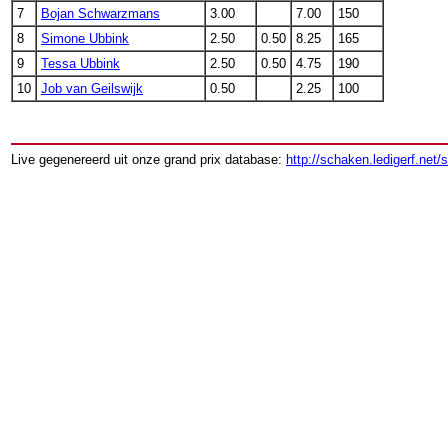
7
Bojan Schwarzmans
3.00
7.00
150
8
Simone Ubbink
2.50
0.50
8.25
165
9
Tessa Ubbink
2.50
0.50
4.75
190
10
Job van Geilswijk
0.50
2.25
100
Live gegenereerd uit onze grand prix database:
http://schaken.ledigerf.net/