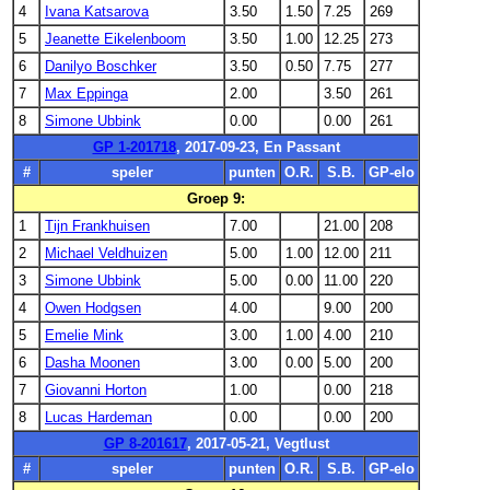
4
Ivana Katsarova
3.50
1.50
7.25
269
5
Jeanette Eikelenboom
3.50
1.00
12.25
273
6
Danilyo Boschker
3.50
0.50
7.75
277
7
Max Eppinga
2.00
3.50
261
8
Simone Ubbink
0.00
0.00
261
GP 1-201718
, 2017-09-23, En Passant
#
speler
punten
O.R.
S.B.
GP-elo
Groep 9:
1
Tijn Frankhuisen
7.00
21.00
208
2
Michael Veldhuizen
5.00
1.00
12.00
211
3
Simone Ubbink
5.00
0.00
11.00
220
4
Owen Hodgsen
4.00
9.00
200
5
Emelie Mink
3.00
1.00
4.00
210
6
Dasha Moonen
3.00
0.00
5.00
200
7
Giovanni Horton
1.00
0.00
218
8
Lucas Hardeman
0.00
0.00
200
GP 8-201617
, 2017-05-21, Vegtlust
#
speler
punten
O.R.
S.B.
GP-elo