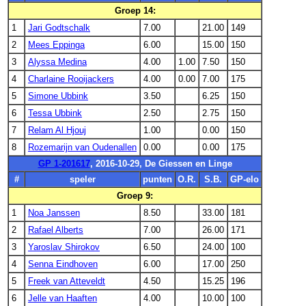
Groep 14:
1
Jari Godtschalk
7.00
21.00
149
2
Mees Eppinga
6.00
15.00
150
3
Alyssa Medina
4.00
1.00
7.50
150
4
Charlaine Rooijackers
4.00
0.00
7.00
175
5
Simone Ubbink
3.50
6.25
150
6
Tessa Ubbink
2.50
2.75
150
7
Relam Al Hjouj
1.00
0.00
150
8
Rozemarijn van Oudenallen
0.00
0.00
175
GP 1-201617
, 2016-10-29, De Giessen en Linge
#
speler
punten
O.R.
S.B.
GP-elo
Groep 9:
1
Noa Janssen
8.50
33.00
181
2
Rafael Alberts
7.00
26.00
171
3
Yaroslav Shirokov
6.50
24.00
100
4
Senna Eindhoven
6.00
17.00
250
5
Freek van Atteveldt
4.50
15.25
196
6
Jelle van Haaften
4.00
10.00
100