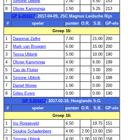
7
Simone Ubbink
2.00
5.50
153
8
Olivier Kamminga
1.50
5.25
213
GP 6-201617
, 2017-04-09, JSC Magnus Leidsche Rijn
#
speler
punten
O.R.
S.B.
GP-elo
Groep 16:
1
Dagomar Zelke
7.00
21.00
200
2
Mark van Bruggen
6.00
15.00
200
3
Tessa Ubbink
5.00
10.00
190
4
Olivier Kamminga
4.00
6.00
199
5
Cas de Fluiter
3.00
3.00
200
6
Simone Ubbink
2.00
1.00
198
7
Daniel Moree
1.00
0.00
200
8
Gilles Evers
0.00
0.00
190
GP 5-201617
, 2017-02-18, Hooglands S.G.
#
speler
punten
O.R.
S.B.
GP-elo
Groep 16:
1
Iris Roggeveld
6.50
19.75
151
2
Sjoukje Schadenberg
4.00
2.00
13.00
150
3
Simone Ubbink
4.00
1.00
10.00
158