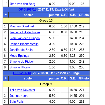
10
Jitse van den Berg
0.00
0.00
125
GP 3-201718
, 2017-11-19, ZwarteOlifant
#
speler
punten
O.R.
S.B.
GP-elo
Groep 13:
1
Maarten Goedhart
6.00
1.00
17.00
242
2
Jeanette Eikelenboom
6.00
0.00
16.00
245
3
Siem van den Dungen
5.00
14.00
234
4
Romee Blankensteijn
3.00
10.00
225
5
Jennifer de Bruin
2.50
0.50
4.25
235
6
Mees Eppinga
2.50
0.50
4.25
230
7
Simone de Ridder
2.00
4.00
242
8
Simone Ubbink
1.00
3.00
236
GP 2-201718
, 2017-10-28, De Giessen en Linge
#
speler
punten
O.R.
S.B.
GP-elo
Groep 9:
1
Thijs van Deventer
6.00
18.50
271
2
Joshua Koers
5.50
14.75
291
3
Stijn Parisi
4.00
9.00
262