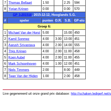
7
Thomas Bellaart
1.50
2.25
594
8
Yorian Krijnen
0.00
0.00
570
GP 3-201516
, 2015-12-12, Hooglands S.G.
#
speler
punten
O.R.
S.B.
GP-elo
Groep 6:
1
Michael Van der Horst
5.00
15.00
450
2
Kamil Sonmez
4.00
3.00
13.00
451
3
Aarush Srivastava
4.00
2.00
14.00
555
4
Thijs Krijnen
4.00
2.00
11.00
458
5
Koen Aubel
4.00
2.00
11.00
455
6
Mark Schoonhoven
4.00
1.00
12.00
451
7
Niels Timmers
2.00
8.00
449
8
Twan Van der Hijden
1.00
2.00
458
Live gegenereerd uit onze grand prix database:
http://schaken.ledigerf.net/