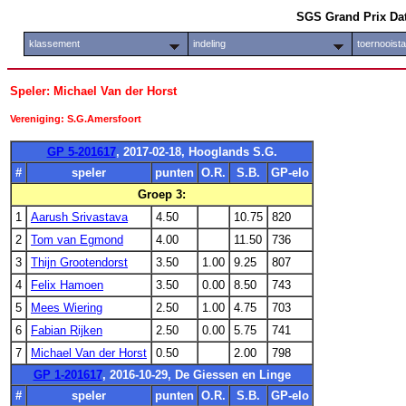
SGS Grand Prix Da
klassement
indeling
toernooist
Speler: Michael Van der Horst
Vereniging: S.G.Amersfoort
GP 5-201617
, 2017-02-18, Hooglands S.G.
#
speler
punten
O.R.
S.B.
GP-elo
Groep 3:
1
Aarush Srivastava
4.50
10.75
820
2
Tom van Egmond
4.00
11.50
736
3
Thijn Grootendorst
3.50
1.00
9.25
807
4
Felix Hamoen
3.50
0.00
8.50
743
5
Mees Wiering
2.50
1.00
4.75
703
6
Fabian Rijken
2.50
0.00
5.75
741
7
Michael Van der Horst
0.50
2.00
798
GP 1-201617
, 2016-10-29, De Giessen en Linge
#
speler
punten
O.R.
S.B.
GP-elo