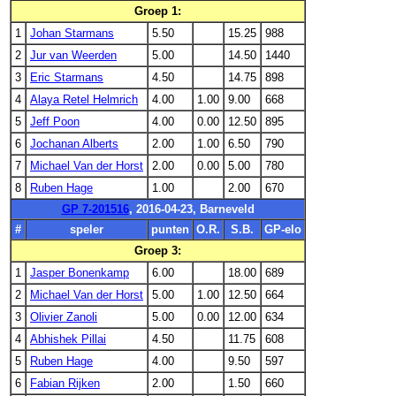
Groep 1:
1
Johan Starmans
5.50
15.25
988
2
Jur van Weerden
5.00
14.50
1440
3
Eric Starmans
4.50
14.75
898
4
Alaya Retel Helmrich
4.00
1.00
9.00
668
5
Jeff Poon
4.00
0.00
12.50
895
6
Jochanan Alberts
2.00
1.00
6.50
790
7
Michael Van der Horst
2.00
0.00
5.00
780
8
Ruben Hage
1.00
2.00
670
GP 7-201516
, 2016-04-23, Barneveld
#
speler
punten
O.R.
S.B.
GP-elo
Groep 3:
1
Jasper Bonenkamp
6.00
18.00
689
2
Michael Van der Horst
5.00
1.00
12.50
664
3
Olivier Zanoli
5.00
0.00
12.00
634
4
Abhishek Pillai
4.50
11.75
608
5
Ruben Hage
4.00
9.50
597
6
Fabian Rijken
2.00
1.50
660