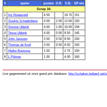
#
speler
punten
O.R.
S.B.
GP-elo
Groep 16:
1
Iris Roggeveld
6.50
19.75
151
2
Sjoukje Schadenberg
4.00
2.00
13.00
150
3
Simone Ubbink
4.00
1.00
10.00
158
4
Tessa Ubbink
4.00
0.00
9.50
145
5
John Janssen
3.50
0.50
9.50
150
6
Thomas de Kruif
3.50
0.50
9.50
150
7
Hielke Boorsma
1.50
2.75
150
8
L Pijlman
1.00
4.00
160
Live gegenereerd uit onze grand prix database:
http://schaken.ledigerf.net/