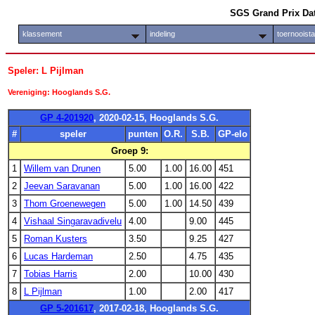
SGS Grand Prix Da
klassement
indeling
toernooist
Speler: L Pijlman
Vereniging: Hooglands S.G.
GP 4-201920
, 2020-02-15, Hooglands S.G.
#
speler
punten
O.R.
S.B.
GP-elo
Groep 9:
1
Willem van Drunen
5.00
1.00
16.00
451
2
Jeevan Saravanan
5.00
1.00
16.00
422
3
Thom Groenewegen
5.00
1.00
14.50
439
4
Vishaal Singaravadivelu
4.00
9.00
445
5
Roman Kusters
3.50
9.25
427
6
Lucas Hardeman
2.50
4.75
435
7
Tobias Harris
2.00
10.00
430
8
L Pijlman
1.00
2.00
417
GP 5-201617
, 2017-02-18, Hooglands S.G.