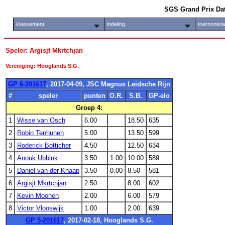
SGS Grand Prix Da
klassement
indeling
toernooist
Speler: Argisjt Mkrtchjan
Vereniging: Hooglands S.G.
GP 6-201617
, 2017-04-09, JSC Magnus Leidsche Rijn
#
speler
punten
O.R.
S.B.
GP-elo
Groep 4:
1
Wisse van Osch
6.00
18.50
635
2
Robin Tenhunen
5.00
13.50
599
3
Roderick Botticher
4.50
12.50
634
4
Anouk Ubbink
3.50
1.00
10.00
589
5
Daniel van der Knaap
3.50
0.00
8.50
581
6
Argisjt Mkrtchjan
2.50
8.00
602
7
Kevin Moonen
2.00
6.00
579
8
Victor Vlooswijk
1.00
2.00
639
GP 5-201617
, 2017-02-18, Hooglands S.G.