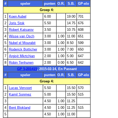
#
speler
punten
O.R.
S.B.
GP-elo
Groep 4:
1
Koen Aubel
6.00
19.00
701
2
Joris Stok
5.50
14.75
676
3
Robert Katsarov
3.50
10.75
608
4
Wisse van Osch
3.00
1.00
11.00
651
5
Nubel el Mourabit
3.00
1.00
8.50
599
6
Roderick Botticher
3.00
1.00
7.00
650
7
Argisjt Mkrtchjan
2.00
1.00
5.00
647
8
Robin Tenhunen
2.00
0.00
6.50
642
GP 5-201415
, 2015-02-14, En Passant
#
speler
punten
O.R.
S.B.
GP-elo
Groep 4:
1
Lucas Vervoort
5.50
15.50
570
2
Kamil Sonmez
5.00
15.50
515
3
4.50
1.00
11.25
4
Bent Blokland
4.50
1.00
11.25
515
5
4.50
1.00
11.00