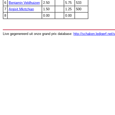
6
Benjamin Veldhuizen
2.50
5.75
533
7
Argisjt Mkrtchjan
1.50
1.25
500
8
0.00
0.00
Live gegenereerd uit onze grand prix database:
http://schaken.ledigerf.net/