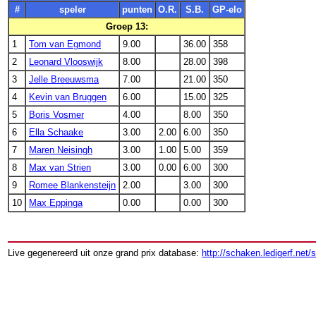
#
speler
punten
O.R.
S.B.
GP-elo
Groep 13:
1
Tom van Egmond
9.00
36.00
358
2
Leonard Vlooswijk
8.00
28.00
398
3
Jelle Breeuwsma
7.00
21.00
350
4
Kevin van Bruggen
6.00
15.00
325
5
Boris Vosmer
4.00
8.00
350
6
Ella Schaake
3.00
2.00
6.00
350
7
Maren Neisingh
3.00
1.00
5.00
359
8
Max van Strien
3.00
0.00
6.00
300
9
Romee Blankensteijn
2.00
3.00
300
10
Max Eppinga
0.00
0.00
300
Live gegenereerd uit onze grand prix database:
http://schaken.ledigerf.net/