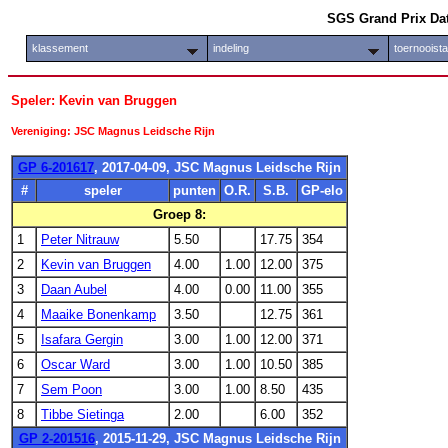
SGS Grand Prix Da
klassement
indeling
toernooist
Speler: Kevin van Bruggen
Vereniging: JSC Magnus Leidsche Rijn
GP 6-201617
, 2017-04-09, JSC Magnus Leidsche Rijn
#
speler
punten
O.R.
S.B.
GP-elo
Groep 8:
1
Peter Nitrauw
5.50
17.75
354
2
Kevin van Bruggen
4.00
1.00
12.00
375
3
Daan Aubel
4.00
0.00
11.00
355
4
Maaike Bonenkamp
3.50
12.75
361
5
Isafara Gergin
3.00
1.00
12.00
371
6
Oscar Ward
3.00
1.00
10.50
385
7
Sem Poon
3.00
1.00
8.50
435
8
Tibbe Sietinga
2.00
6.00
352
GP 2-201516
, 2015-11-29, JSC Magnus Leidsche Rijn