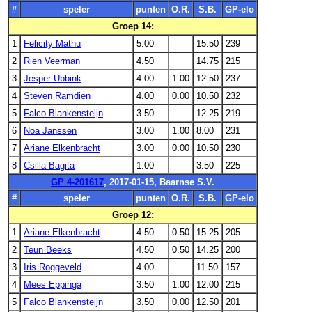
#
speler
punten
O.R.
S.B.
GP-elo
Groep 14:
1
Felicity Mathu
5.00
15.50
239
2
Rien Veerman
4.50
14.75
215
3
Jesper Ubbink
4.00
1.00
12.50
237
4
Steven Ramdien
4.00
0.00
10.50
232
5
Falco Blankensteijn
3.50
12.25
219
6
Noa Janssen
3.00
1.00
8.00
231
7
Ariane Elkenbracht
3.00
0.00
10.50
230
8
Csilla Bagita
1.00
3.50
225
GP 4-201617
, 2017-01-15, Baarnse S.V.
#
speler
punten
O.R.
S.B.
GP-elo
Groep 12:
1
Ariane Elkenbracht
4.50
0.50
15.25
205
2
Teun Beeks
4.50
0.50
14.25
200
3
Iris Roggeveld
4.00
11.50
157
4
Mees Eppinga
3.50
1.00
12.00
215
5
Falco Blankensteijn
3.50
0.00
12.50
201