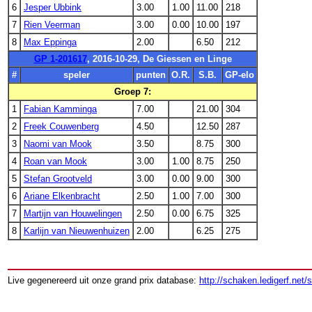
6
Jesper Ubbink
3.00
1.00
11.00
218
7
Rien Veerman
3.00
0.00
10.00
197
8
Max Eppinga
2.00
6.50
212
GP 1-201617
, 2016-10-29, De Giessen en Linge
#
speler
punten
O.R.
S.B.
GP-elo
Groep 7:
1
Fabian Kamminga
7.00
21.00
304
2
Freek Couwenberg
4.50
12.50
287
3
Naomi van Mook
3.50
8.75
300
4
Roan van Mook
3.00
1.00
8.75
250
5
Stefan Grootveld
3.00
0.00
9.00
300
6
Ariane Elkenbracht
2.50
1.00
7.00
300
7
Martijn van Houwelingen
2.50
0.00
6.75
325
8
Karlijn van Nieuwenhuizen
2.00
6.25
275
Live gegenereerd uit onze grand prix database:
http://schaken.ledigerf.net/