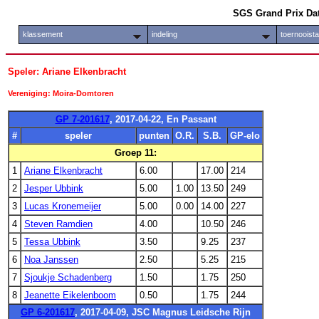
SGS Grand Prix Da
klassement
indeling
toernooist
Speler: Ariane Elkenbracht
Vereniging: Moira-Domtoren
GP 7-201617
, 2017-04-22, En Passant
#
speler
punten
O.R.
S.B.
GP-elo
Groep 11:
1
Ariane Elkenbracht
6.00
17.00
214
2
Jesper Ubbink
5.00
1.00
13.50
249
3
Lucas Kronemeijer
5.00
0.00
14.00
227
4
Steven Ramdien
4.00
10.50
246
5
Tessa Ubbink
3.50
9.25
237
6
Noa Janssen
2.50
5.25
215
7
Sjoukje Schadenberg
1.50
1.75
250
8
Jeanette Eikelenboom
0.50
1.75
244
GP 6-201617
, 2017-04-09, JSC Magnus Leidsche Rijn