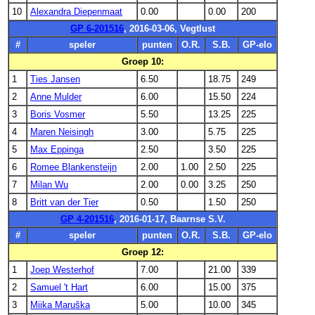
10
Alexandra Diepenmaat
0.00
0.00
200
GP 6-201516
, 2016-03-06, Vegtlust
#
speler
punten
O.R.
S.B.
GP-elo
Groep 10:
1
Ties Jansen
6.50
18.75
249
2
Anne Mulder
6.00
15.50
224
3
Boris Vosmer
5.50
13.25
225
4
Maren Neisingh
3.00
5.75
225
5
Max Eppinga
2.50
3.50
225
6
Romee Blankensteijn
2.00
1.00
2.50
225
7
Milan Wu
2.00
0.00
3.25
250
8
Britt van der Tier
0.50
1.50
250
GP 4-201516
, 2016-01-17, Baarnse S.V.
#
speler
punten
O.R.
S.B.
GP-elo
Groep 12:
1
Joep Westerhof
7.00
21.00
339
2
Samuel 't Hart
6.00
15.00
375
3
Miika Maruška
5.00
10.00
345