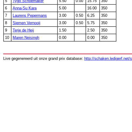
5
Tygo Schoemaker
5.50
0.00
15.75
350
6
Anna-Su Kara
5.00
16.00
350
7
Laurens Pepermans
3.00
0.50
6.25
350
8
Siemen Vernooij
3.00
0.50
5.75
350
9
Terje de Heij
1.50
2.50
350
10
Maren Neisingh
0.00
0.00
350
Live gegenereerd uit onze grand prix database:
http://schaken.ledigerf.net/