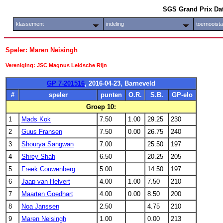
SGS Grand Prix Da
klassement
indeling
toernooist
Speler: Maren Neisingh
Vereniging: JSC Magnus Leidsche Rijn
GP 7-201516
, 2016-04-23, Barneveld
#
speler
punten
O.R.
S.B.
GP-elo
Groep 10:
1
Mads Kok
7.50
1.00
29.25
230
2
Guus Fransen
7.50
0.00
26.75
240
3
Shourya Sangwan
7.00
25.50
197
4
Shrey Shah
6.50
20.25
205
5
Freek Couwenberg
5.00
14.50
197
6
Jaap van Helvert
4.00
1.00
7.50
210
7
Maarten Goedhart
4.00
0.00
8.50
200
8
Noa Janssen
2.50
4.75
210
9
Maren Neisingh
1.00
0.00
213