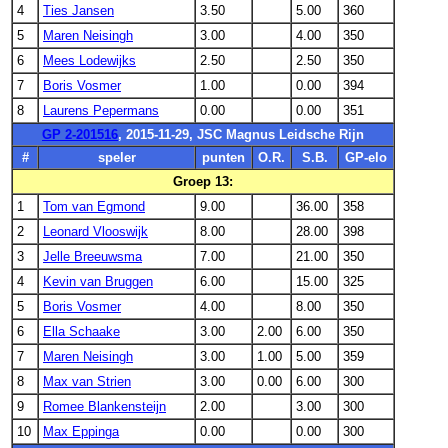
4
Ties Jansen
3.50
5.00
360
5
Maren Neisingh
3.00
4.00
350
6
Mees Lodewijks
2.50
2.50
350
7
Boris Vosmer
1.00
0.00
394
8
Laurens Pepermans
0.00
0.00
351
GP 2-201516
, 2015-11-29, JSC Magnus Leidsche Rijn
#
speler
punten
O.R.
S.B.
GP-elo
Groep 13:
1
Tom van Egmond
9.00
36.00
358
2
Leonard Vlooswijk
8.00
28.00
398
3
Jelle Breeuwsma
7.00
21.00
350
4
Kevin van Bruggen
6.00
15.00
325
5
Boris Vosmer
4.00
8.00
350
6
Ella Schaake
3.00
2.00
6.00
350
7
Maren Neisingh
3.00
1.00
5.00
359
8
Max van Strien
3.00
0.00
6.00
300
9
Romee Blankensteijn
2.00
3.00
300
10
Max Eppinga
0.00
0.00
300