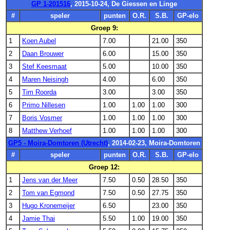
GP 1-201516
, 2015-10-24, De Giessen en Linge
#
speler
punten
O.R.
S.B.
GP-elo
Groep 9:
1
Koen Aubel
7.00
21.00
350
2
Daan Brouwer
6.00
15.00
350
3
Stef Keesmaat
5.00
10.00
350
4
Maren Neisingh
4.00
6.00
350
5
Tim Roorda
3.00
3.00
350
6
Primo Nillesen
1.00
1.00
1.00
300
7
Boris Vosmer
1.00
1.00
1.00
300
8
Matthew Verhoef
1.00
1.00
1.00
300
GP5 - Moira-Domtoren (Utrecht)
, 2014-02-23, Moira-Domtoren
#
speler
punten
O.R.
S.B.
GP-elo
Groep 12:
1
Jens van der Meer
7.50
0.50
28.50
350
2
Tom van Egmond
7.50
0.50
27.75
350
3
Hugo Kronemeijer
6.50
23.00
350
4
Jamie Thai
5.50
1.00
19.00
350