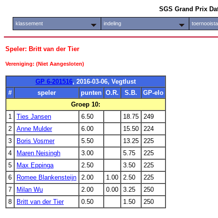
SGS Grand Prix Da
klassement
indeling
toernooist
Speler: Britt van der Tier
Vereniging: (Niet Aangesloten)
GP 6-201516
, 2016-03-06, Vegtlust
#
speler
punten
O.R.
S.B.
GP-elo
Groep 10:
1
Ties Jansen
6.50
18.75
249
2
Anne Mulder
6.00
15.50
224
3
Boris Vosmer
5.50
13.25
225
4
Maren Neisingh
3.00
5.75
225
5
Max Eppinga
2.50
3.50
225
6
Romee Blankensteijn
2.00
1.00
2.50
225
7
Milan Wu
2.00
0.00
3.25
250
8
Britt van der Tier
0.50
1.50
250