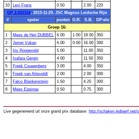
10
Levi Frans
0.50
2.00
220
GP 2-201516
, 2015-11-29, JSC Magnus Leidsche Rijn
#
speler
punten
O.R.
S.B.
GP-elo
Groep 16:
1
Mees de Heij DUBBEL
6.00
1.00
18.00
350
2
Jernej Vukan
6.00
0.00
16.00
300
3
Iris Roggeveld
5.00
11.00
350
4
Isafara Gergin
4.00
11.50
350
5
Freek Couwenberg
3.00
4.00
350
6
Freek van Atteveldt
2.00
2.00
300
7
Falco Blankensteijn
1.50
4.25
300
8
Mees Eppinga
0.50
0.75
300
Live gegenereerd uit onze grand prix database:
http://schaken.ledigerf.net/