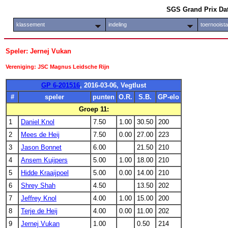
SGS Grand Prix Da
klassement
indeling
toernooist
Speler: Jernej Vukan
Vereniging: JSC Magnus Leidsche Rijn
GP 6-201516
, 2016-03-06, Vegtlust
#
speler
punten
O.R.
S.B.
GP-elo
Groep 11:
1
Daniel Knol
7.50
1.00
30.50
200
2
Mees de Heij
7.50
0.00
27.00
223
3
Jason Bonnet
6.00
21.50
210
4
Ansem Kuijpers
5.00
1.00
18.00
210
5
Hidde Kraaijpoel
5.00
0.00
14.00
210
6
Shrey Shah
4.50
13.50
202
7
Jeffrey Knol
4.00
1.00
15.00
200
8
Terje de Heij
4.00
0.00
11.00
202
9
Jernej Vukan
1.00
0.50
214