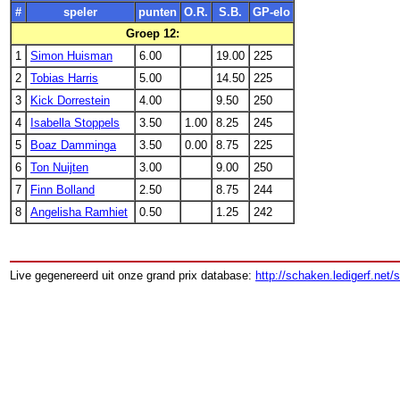
#
speler
punten
O.R.
S.B.
GP-elo
Groep 12:
1
Simon Huisman
6.00
19.00
225
2
Tobias Harris
5.00
14.50
225
3
Kick Dorrestein
4.00
9.50
250
4
Isabella Stoppels
3.50
1.00
8.25
245
5
Boaz Damminga
3.50
0.00
8.75
225
6
Ton Nuijten
3.00
9.00
250
7
Finn Bolland
2.50
8.75
244
8
Angelisha Ramhiet
0.50
1.25
242
Live gegenereerd uit onze grand prix database:
http://schaken.ledigerf.net/