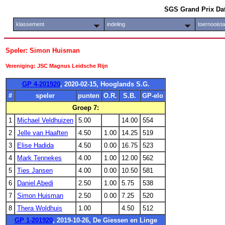
SGS Grand Prix Da
klassement
indeling
toernooist
Speler: Simon Huisman
Vereniging: JSC Magnus Leidsche Rijn
GP 4-201920
, 2020-02-15, Hooglands S.G.
#
speler
punten
O.R.
S.B.
GP-elo
Groep 7:
1
Michael Veldhuizen
5.00
14.00
554
2
Jelle van Haaften
4.50
1.00
14.25
519
3
Elise Hadida
4.50
0.00
16.75
523
4
Mark Tennekes
4.00
1.00
12.00
562
5
Ties Jansen
4.00
0.00
10.50
581
6
Daniel Abedi
2.50
1.00
5.75
538
7
Simon Huisman
2.50
0.00
7.25
520
8
Thera Woldhuis
1.00
4.50
512
GP 1-201920
, 2019-10-26, De Giessen en Linge