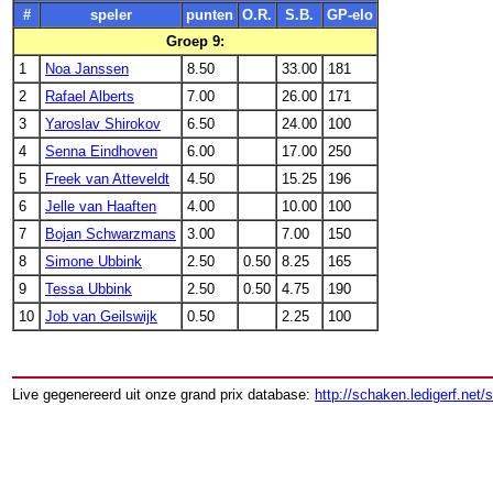
#
speler
punten
O.R.
S.B.
GP-elo
Groep 9:
1
Noa Janssen
8.50
33.00
181
2
Rafael Alberts
7.00
26.00
171
3
Yaroslav Shirokov
6.50
24.00
100
4
Senna Eindhoven
6.00
17.00
250
5
Freek van Atteveldt
4.50
15.25
196
6
Jelle van Haaften
4.00
10.00
100
7
Bojan Schwarzmans
3.00
7.00
150
8
Simone Ubbink
2.50
0.50
8.25
165
9
Tessa Ubbink
2.50
0.50
4.75
190
10
Job van Geilswijk
0.50
2.25
100
Live gegenereerd uit onze grand prix database:
http://schaken.ledigerf.net/