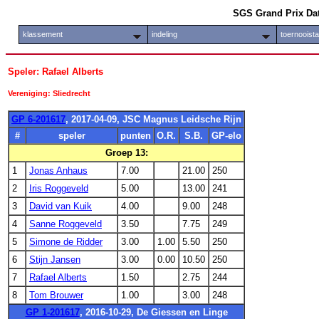
SGS Grand Prix Da
klassement
indeling
toernooist
Speler: Rafael Alberts
Vereniging: Sliedrecht
GP 6-201617
, 2017-04-09, JSC Magnus Leidsche Rijn
#
speler
punten
O.R.
S.B.
GP-elo
Groep 13:
1
Jonas Anhaus
7.00
21.00
250
2
Iris Roggeveld
5.00
13.00
241
3
David van Kuik
4.00
9.00
248
4
Sanne Roggeveld
3.50
7.75
249
5
Simone de Ridder
3.00
1.00
5.50
250
6
Stijn Jansen
3.00
0.00
10.50
250
7
Rafael Alberts
1.50
2.75
244
8
Tom Brouwer
1.00
3.00
248
GP 1-201617
, 2016-10-29, De Giessen en Linge