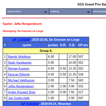
SGS Grand Prix Da
klassement
indeling
toernooist
Speler: Jefta Hoogendoorn
Vereniging: De Giessen en Linge
GP 1-201920
, 2019-10-26, De Giessen en Linge
#
speler
punten
O.R.
S.B.
GP-elo
Groep 6:
1
Marnik Woldhuis
6.00
17.00
507
2
Noah Vandeputte
5.00
14.00
552
3
Roman Kusters
4.50
0.50
13.25
552
4
Duncan Elferink
4.50
0.50
12.25
518
5
Michael Veldhuizen
3.00
7.50
563
6
Jefta Hoogendoorn
2.00
1.00
3.00
531
7
Andre Rouwert Boer
2.00
0.00
7.50
517
8
Jari Godtschalk
1.00
2.00
507
GP 8-201819
, 2019-04-14, Woerden