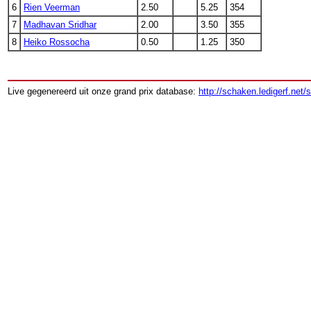
6
Rien Veerman
2.50
5.25
354
7
Madhavan Sridhar
2.00
3.50
355
8
Heiko Rossocha
0.50
1.25
350
Live gegenereerd uit onze grand prix database:
http://schaken.ledigerf.net/