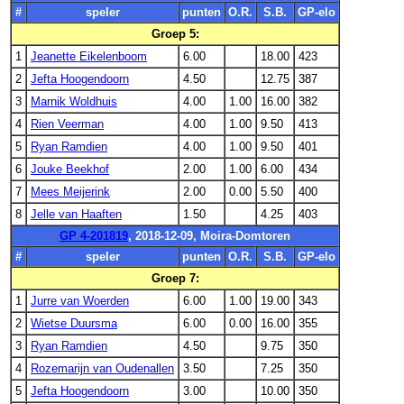
#
speler
punten
O.R.
S.B.
GP-elo
Groep 5:
1
Jeanette Eikelenboom
6.00
18.00
423
2
Jefta Hoogendoorn
4.50
12.75
387
3
Marnik Woldhuis
4.00
1.00
16.00
382
4
Rien Veerman
4.00
1.00
9.50
413
5
Ryan Ramdien
4.00
1.00
9.50
401
6
Jouke Beekhof
2.00
1.00
6.00
434
7
Mees Meijerink
2.00
0.00
5.50
400
8
Jelle van Haaften
1.50
4.25
403
GP 4-201819
, 2018-12-09, Moira-Domtoren
#
speler
punten
O.R.
S.B.
GP-elo
Groep 7:
1
Jurre van Woerden
6.00
1.00
19.00
343
2
Wietse Duursma
6.00
0.00
16.00
355
3
Ryan Ramdien
4.50
9.75
350
4
Rozemarijn van Oudenallen
3.50
7.25
350
5
Jefta Hoogendoorn
3.00
10.00
350