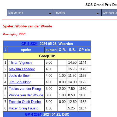
SGS Grand Prix Da
klassement
indeling
toernooist
Speler: Wobbe van der Woude
Vereniging: DBC
GP 5-2324
, 2024-05-26, Woerden
#
speler
punten
O.R.
S.B.
GP-elo
Groep 10:
1
Thiran Vignesh
5.00
14.50
1144
2
Maksim Lebedev
4.50
15.75
1175
3
Jools de Boer
4.00
1.00
11.50
1158
4
Jim Schukking
4.00
0.00
14.00
1122
5
Tobias van der Ploeg
3.00
2.00
7.50
1160
6
Wobbe van der Woude
3.00
1.00
8.50
1160
7
Fabricio Oedit Doebe
3.00
0.00
12.50
1152
8
Kazer Graig Fausto
1.50
5.25
1137
GP 4-2324
, 2024-04-21, DBC