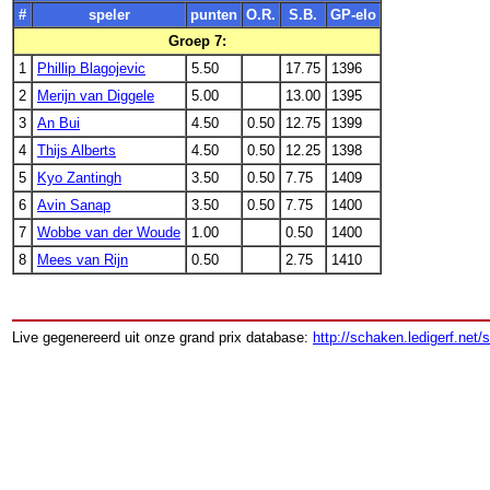
#
speler
punten
O.R.
S.B.
GP-elo
Groep 7:
1
Phillip Blagojevic
5.50
17.75
1396
2
Merijn van Diggele
5.00
13.00
1395
3
An Bui
4.50
0.50
12.75
1399
4
Thijs Alberts
4.50
0.50
12.25
1398
5
Kyo Zantingh
3.50
0.50
7.75
1409
6
Avin Sanap
3.50
0.50
7.75
1400
7
Wobbe van der Woude
1.00
0.50
1400
8
Mees van Rijn
0.50
2.75
1410
Live gegenereerd uit onze grand prix database:
http://schaken.ledigerf.net/