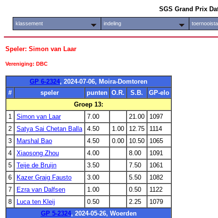
SGS Grand Prix Da
klassement
indeling
toernooist
Speler: Simon van Laar
Vereniging: DBC
GP 6-2324
, 2024-07-06, Moira-Domtoren
#
speler
punten
O.R.
S.B.
GP-elo
Groep 13:
1
Simon van Laar
7.00
21.00
1097
2
Satya Sai Chetan Balla
4.50
1.00
12.75
1114
3
Marshal Bao
4.50
0.00
10.50
1065
4
Xiaosong Zhou
4.00
8.00
1091
5
Teije de Bruijn
3.50
7.50
1061
6
Kazer Graig Fausto
3.00
5.50
1082
7
Ezra van Dalfsen
1.00
0.50
1122
8
Luca ten Kleij
0.50
2.25
1079
GP 5-2324
, 2024-05-26, Woerden