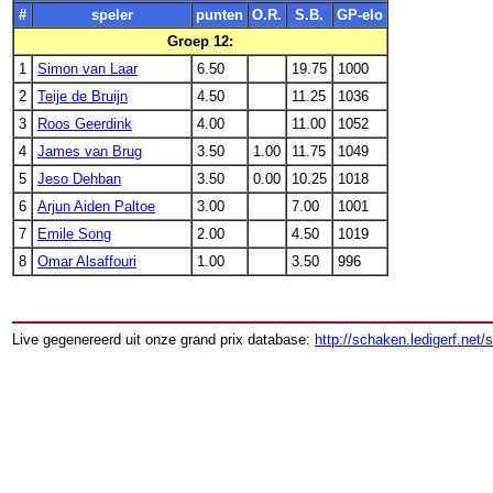
#
speler
punten
O.R.
S.B.
GP-elo
Groep 12:
1
Simon van Laar
6.50
19.75
1000
2
Teije de Bruijn
4.50
11.25
1036
3
Roos Geerdink
4.00
11.00
1052
4
James van Brug
3.50
1.00
11.75
1049
5
Jeso Dehban
3.50
0.00
10.25
1018
6
Arjun Aiden Paltoe
3.00
7.00
1001
7
Emile Song
2.00
4.50
1019
8
Omar Alsaffouri
1.00
3.50
996
Live gegenereerd uit onze grand prix database:
http://schaken.ledigerf.net/