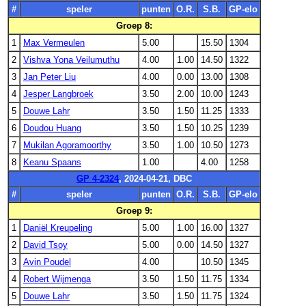
#
speler
punten
O.R.
S.B.
GP-elo
Groep 8:
1
Max Vermeulen
5.00
15.50
1304
2
Vishva Yona Veilumuthu
4.00
1.00
14.50
1322
3
Jan Peter Liu
4.00
0.00
13.00
1308
4
Jesper Langbroek
3.50
2.00
10.00
1243
5
Douwe Lahr
3.50
1.50
11.25
1333
6
Doudou Huang
3.50
1.50
10.25
1239
7
Mukilan Agoramoorthy
3.50
1.00
10.50
1273
8
Keanu Spaans
1.00
4.00
1258
GP 4-2324
, 2024-04-21, DBC
#
speler
punten
O.R.
S.B.
GP-elo
Groep 9:
1
Daniël Kreupeling
5.00
1.00
16.00
1327
2
David Tsoy
5.00
0.00
14.50
1327
3
Avin Poudel
4.00
10.50
1345
4
Robert Wijmenga
3.50
1.50
11.75
1334
5
Douwe Lahr
3.50
1.50
11.75
1324