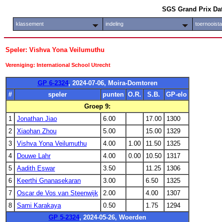
SGS Grand Prix Da
klassement
indeling
toernooist
Speler: Vishva Yona Veilumuthu
Vereniging: International School Utrecht
GP 6-2324
, 2024-07-06, Moira-Domtoren
#
speler
punten
O.R.
S.B.
GP-elo
Groep 9:
1
Jonathan Jiao
6.00
17.00
1300
2
Xiaohan Zhou
5.00
15.00
1329
3
Vishva Yona Veilumuthu
4.00
1.00
11.50
1325
4
Douwe Lahr
4.00
0.00
10.50
1317
5
Aadith Eswar
3.50
11.25
1306
6
Keerthi Gnanasekaran
3.00
6.50
1325
7
Oscar de Vos van Steenwijk
2.00
4.00
1307
8
Sami Karakaya
0.50
1.75
1294
GP 5-2324
, 2024-05-26, Woerden