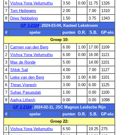
6
Vishva Yona Veilumuthu
3.50
0.00
11.75
1326
7
Tom Heiliegers
2.00
7.00
1310
8
Dries Nebbeling
1.50
3.75
1343
GP 3-2324
, 2024-03-04, Kasteel Lekstroom
#
speler
punten
O.R.
S.B.
GP-elo
Groep 10:
1
Carmen van den Berg
6.00
1.00
17.00
1109
2
Vishva Yona Veilumuthu
6.00
0.00
16.00
1121
3
Max de Ronde
5.00
14.00
1101
4
Shlok Sail
4.00
7.00
1127
5
Lieke van den Berg
3.00
1.00
4.00
1101
6
Thiran Vignesh
3.00
0.00
6.00
1125
7
Suhas Pasupulati
1.00
0.00
1100
8
Aadya Lithesh
0.00
0.00
1098
GP 2-2324
, 2024-02-11, JSC Magnus Leidsche Rijn
#
speler
punten
O.R.
S.B.
GP-elo
Groep 22:
1
Vishva Yona Veilumuthu
6.50
19.25
275