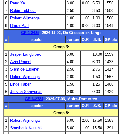
6
Peng Ye
3.00
0.00
5.50
1556
7
Robin Eekhout
2.50
3.50
1500
8
Robert Wijmenga
1.00
1.00
1.00
1560
9
Dhruv Patil
1.00
0.00
3.00
1549
GP 1-2425
, 2024-11-02, De Giessen en Linge
#
speler
punten
O.R.
S.B.
GP-elo
Groep 3:
1
Jesper Langbroek
5.00
10.00
1559
2
Avin Poudel
4.00
6.00
1433
3
Siem de Lusenet
2.50
2.75
1417
4
Robert Wijmenga
2.00
1.50
1567
5
Linde Faber
1.50
1.25
1406
6
Jeevan Saravanan
0.00
0.00
1429
GP 6-2324
, 2024-07-06, Moira-Domtoren
#
speler
punten
O.R.
S.B.
GP-elo
Groep 8:
1
Robert Wijmenga
5.00
2.00
17.50
1383
2
Shashank Kaushik
5.00
1.00
15.50
1391