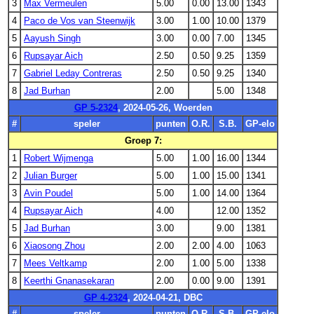
3
Max Vermeulen
5.00
0.00
13.00
1343
4
Paco de Vos van Steenwijk
3.00
1.00
10.00
1379
5
Aayush Singh
3.00
0.00
7.00
1345
6
Rupsayar Aich
2.50
0.50
9.25
1359
7
Gabriel Leday Contreras
2.50
0.50
9.25
1340
8
Jad Burhan
2.00
5.00
1348
GP 5-2324
, 2024-05-26, Woerden
#
speler
punten
O.R.
S.B.
GP-elo
Groep 7:
1
Robert Wijmenga
5.00
1.00
16.00
1344
2
Julian Burger
5.00
1.00
15.00
1341
3
Avin Poudel
5.00
1.00
14.00
1364
4
Rupsayar Aich
4.00
12.00
1352
5
Jad Burhan
3.00
9.00
1381
6
Xiaosong Zhou
2.00
2.00
4.00
1063
7
Mees Veltkamp
2.00
1.00
5.00
1338
8
Keerthi Gnanasekaran
2.00
0.00
9.00
1391
GP 4-2324
, 2024-04-21, DBC
#
speler
punten
O.R.
S.B.
GP-elo