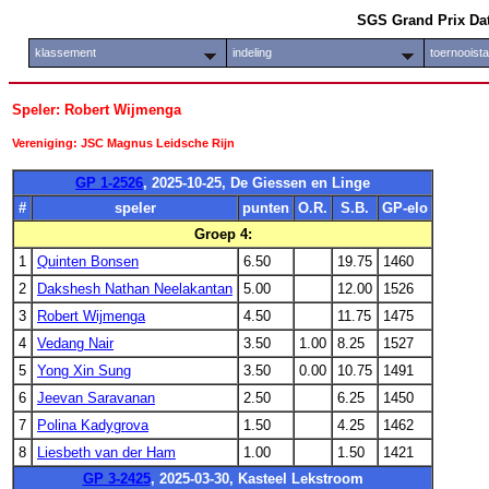
SGS Grand Prix Da
klassement
indeling
toernooist
Speler: Robert Wijmenga
Vereniging: JSC Magnus Leidsche Rijn
GP 1-2526
, 2025-10-25, De Giessen en Linge
#
speler
punten
O.R.
S.B.
GP-elo
Groep 4:
1
Quinten Bonsen
6.50
19.75
1460
2
Dakshesh Nathan Neelakantan
5.00
12.00
1526
3
Robert Wijmenga
4.50
11.75
1475
4
Vedang Nair
3.50
1.00
8.25
1527
5
Yong Xin Sung
3.50
0.00
10.75
1491
6
Jeevan Saravanan
2.50
6.25
1450
7
Polina Kadygrova
1.50
4.25
1462
8
Liesbeth van der Ham
1.00
1.50
1421
GP 3-2425
, 2025-03-30, Kasteel Lekstroom