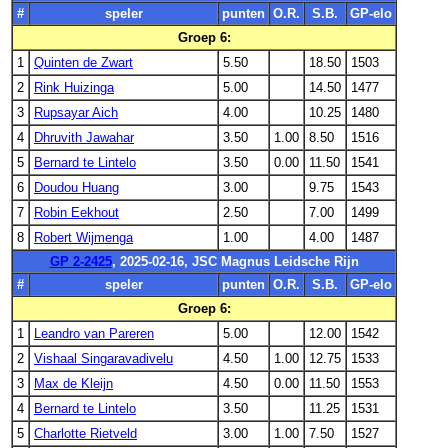
#
speler
punten
O.R.
S.B.
GP-elo
Groep 6:
1
Quinten de Zwart
5.50
18.50
1503
2
Rink Huizinga
5.00
14.50
1477
3
Rupsayar Aich
4.00
10.25
1480
4
Dhruvith Jawahar
3.50
1.00
8.50
1516
5
Bernard te Lintelo
3.50
0.00
11.50
1541
6
Doudou Huang
3.00
9.75
1543
7
Robin Eekhout
2.50
7.00
1499
8
Robert Wijmenga
1.00
4.00
1487
GP 2-2425
, 2025-02-16, JSC Magnus Leidsche Rijn
#
speler
punten
O.R.
S.B.
GP-elo
Groep 6:
1
Leandro van Pareren
5.00
12.00
1542
2
Vishaal Singaravadivelu
4.50
1.00
12.75
1533
3
Max de Kleijn
4.50
0.00
11.50
1553
4
Bernard te Lintelo
3.50
11.25
1531
5
Charlotte Rietveld
3.00
1.00
7.50
1527