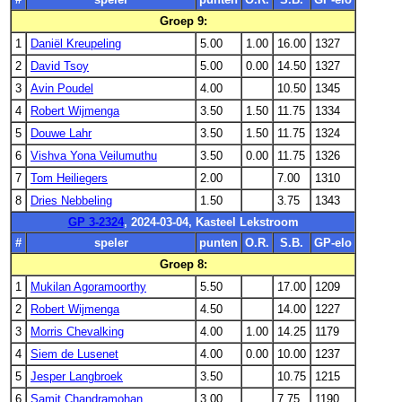
Groep 9:
1
Daniël Kreupeling
5.00
1.00
16.00
1327
2
David Tsoy
5.00
0.00
14.50
1327
3
Avin Poudel
4.00
10.50
1345
4
Robert Wijmenga
3.50
1.50
11.75
1334
5
Douwe Lahr
3.50
1.50
11.75
1324
6
Vishva Yona Veilumuthu
3.50
0.00
11.75
1326
7
Tom Heiliegers
2.00
7.00
1310
8
Dries Nebbeling
1.50
3.75
1343
GP 3-2324
, 2024-03-04, Kasteel Lekstroom
#
speler
punten
O.R.
S.B.
GP-elo
Groep 8:
1
Mukilan Agoramoorthy
5.50
17.00
1209
2
Robert Wijmenga
4.50
14.00
1227
3
Morris Chevalking
4.00
1.00
14.25
1179
4
Siem de Lusenet
4.00
0.00
10.00
1237
5
Jesper Langbroek
3.50
10.75
1215
6
Samit Chandramohan
3.00
7.75
1190