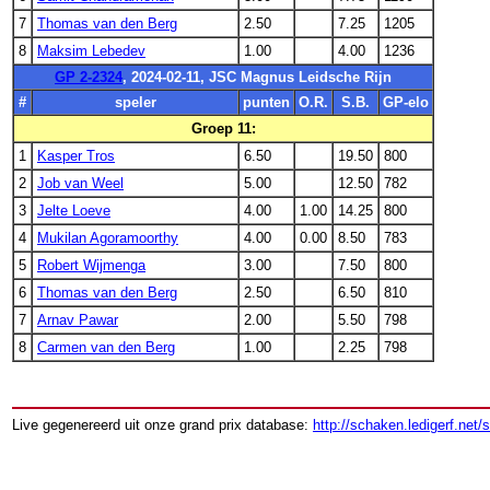
7
Thomas van den Berg
2.50
7.25
1205
8
Maksim Lebedev
1.00
4.00
1236
GP 2-2324
, 2024-02-11, JSC Magnus Leidsche Rijn
#
speler
punten
O.R.
S.B.
GP-elo
Groep 11:
1
Kasper Tros
6.50
19.50
800
2
Job van Weel
5.00
12.50
782
3
Jelte Loeve
4.00
1.00
14.25
800
4
Mukilan Agoramoorthy
4.00
0.00
8.50
783
5
Robert Wijmenga
3.00
7.50
800
6
Thomas van den Berg
2.50
6.50
810
7
Arnav Pawar
2.00
5.50
798
8
Carmen van den Berg
1.00
2.25
798
Live gegenereerd uit onze grand prix database:
http://schaken.ledigerf.net/