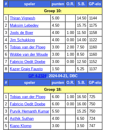
#
speler
punten
O.R.
S.B.
GP-elo
Groep 10:
1
Thiran Vignesh
5.00
14.50
1144
2
Maksim Lebedev
4.50
15.75
1175
3
Jools de Boer
4.00
1.00
11.50
1158
4
Jim Schukking
4.00
0.00
14.00
1122
5
Tobias van der Ploeg
3.00
2.00
7.50
1160
6
Wobbe van der Woude
3.00
1.00
8.50
1160
7
Fabricio Oedit Doebe
3.00
0.00
12.50
1152
8
Kazer Graig Fausto
1.50
5.25
1137
GP 4-2324
, 2024-04-21, DBC
#
speler
punten
O.R.
S.B.
GP-elo
Groep 18:
1
Tobias van der Ploeg
6.00
1.00
16.50
725
2
Fabricio Oedit Doebe
6.00
0.00
16.00
750
3
Purvik Hemanth Kumar
5.50
15.25
750
4
Asthik Suthan
4.00
6.50
724
5
Kiano Klomp
3.00
3.50
747