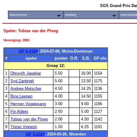
SGS Grand Prix Da
klassement
indeling
toernooist
Speler: Tobias van der Ploeg
Vereniging: DBC
GP 6-2324
, 2024-07-06, Moira-Domtoren
#
speler
punten
O.R.
S.B.
GP-elo
Groep 12:
1
Dhruvith Jawahar
5.50
16.00
1154
2
Syd Zantingh
5.00
13.50
1175
3
Andrew Metscher
4.50
14.25
1136
4
Bing Leenen
4.00
14.50
1155
5
Hermen Vogelesang
3.00
9.00
1186
6
Fin Alders
2.50
5.00
1127
7
Tobias van der Ploeg
2.00
4.50
1142
8
Thiran Vignesh
1.50
6.25
1191
GP 5-2324
, 2024-05-26, Woerden