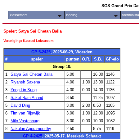
SGS Grand Prix Da
klassement
indeling
toernooist
Speler: Satya Sai Chetan Balla
Vereniging: Kasteel Lekstroom
GP 5-2425
, 2025-06-29, Woerden
#
speler
punten
O.R.
S.B.
GP-elo
Groep 10:
1
Satya Sai Chetan Balla
5.00
16.00
1146
2
Riyansh Saxena
4.00
1.00
13.00
1122
3
Yong Lin Sung
4.00
0.00
14.00
1136
4
Saket Ram Anand
3.50
11.25
1097
5
David Ding
3.00
2.00
8.50
1105
6
Tim van Rijswijk
3.00
1.00
12.00
1095
7
Milo Vastenburg
3.00
0.00
10.00
1082
8
Nakulan Agoramoorthy
2.50
8.75
1119
GP 4-2425
, 2025-05-17, Meerkerk Schaakt