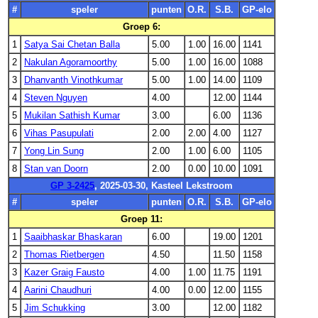
#
speler
punten
O.R.
S.B.
GP-elo
Groep 6:
1
Satya Sai Chetan Balla
5.00
1.00
16.00
1141
2
Nakulan Agoramoorthy
5.00
1.00
16.00
1088
3
Dhanvanth Vinothkumar
5.00
1.00
14.00
1109
4
Steven Nguyen
4.00
12.00
1144
5
Mukilan Sathish Kumar
3.00
6.00
1136
6
Vihas Pasupulati
2.00
2.00
4.00
1127
7
Yong Lin Sung
2.00
1.00
6.00
1105
8
Stan van Doorn
2.00
0.00
10.00
1091
GP 3-2425
, 2025-03-30, Kasteel Lekstroom
#
speler
punten
O.R.
S.B.
GP-elo
Groep 11:
1
Saaibhaskar Bhaskaran
6.00
19.00
1201
2
Thomas Rietbergen
4.50
11.50
1158
3
Kazer Graig Fausto
4.00
1.00
11.75
1191
4
Aarini Chaudhuri
4.00
0.00
12.00
1155
5
Jim Schukking
3.00
12.00
1182