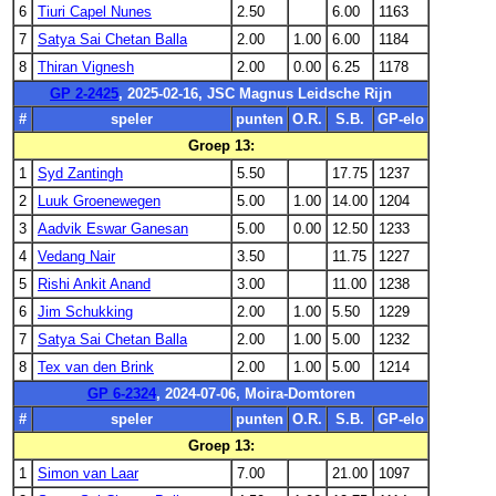
6
Tiuri Capel Nunes
2.50
6.00
1163
7
Satya Sai Chetan Balla
2.00
1.00
6.00
1184
8
Thiran Vignesh
2.00
0.00
6.25
1178
GP 2-2425
, 2025-02-16, JSC Magnus Leidsche Rijn
#
speler
punten
O.R.
S.B.
GP-elo
Groep 13:
1
Syd Zantingh
5.50
17.75
1237
2
Luuk Groenewegen
5.00
1.00
14.00
1204
3
Aadvik Eswar Ganesan
5.00
0.00
12.50
1233
4
Vedang Nair
3.50
11.75
1227
5
Rishi Ankit Anand
3.00
11.00
1238
6
Jim Schukking
2.00
1.00
5.50
1229
7
Satya Sai Chetan Balla
2.00
1.00
5.00
1232
8
Tex van den Brink
2.00
1.00
5.00
1214
GP 6-2324
, 2024-07-06, Moira-Domtoren
#
speler
punten
O.R.
S.B.
GP-elo
Groep 13:
1
Simon van Laar
7.00
21.00
1097