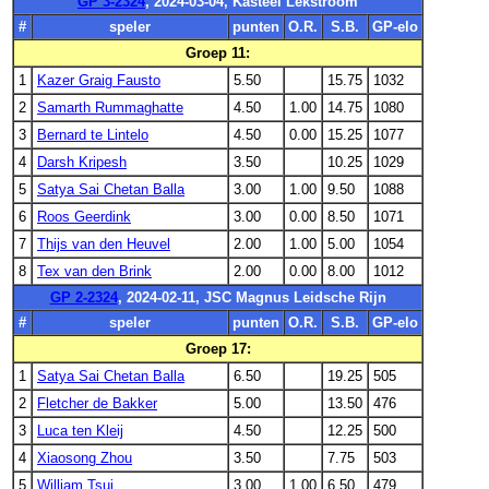
GP 3-2324
, 2024-03-04, Kasteel Lekstroom
#
speler
punten
O.R.
S.B.
GP-elo
Groep 11:
1
Kazer Graig Fausto
5.50
15.75
1032
2
Samarth Rummaghatte
4.50
1.00
14.75
1080
3
Bernard te Lintelo
4.50
0.00
15.25
1077
4
Darsh Kripesh
3.50
10.25
1029
5
Satya Sai Chetan Balla
3.00
1.00
9.50
1088
6
Roos Geerdink
3.00
0.00
8.50
1071
7
Thijs van den Heuvel
2.00
1.00
5.00
1054
8
Tex van den Brink
2.00
0.00
8.00
1012
GP 2-2324
, 2024-02-11, JSC Magnus Leidsche Rijn
#
speler
punten
O.R.
S.B.
GP-elo
Groep 17:
1
Satya Sai Chetan Balla
6.50
19.25
505
2
Fletcher de Bakker
5.00
13.50
476
3
Luca ten Kleij
4.50
12.25
500
4
Xiaosong Zhou
3.50
7.75
503
5
William Tsui
3.00
1.00
6.50
479