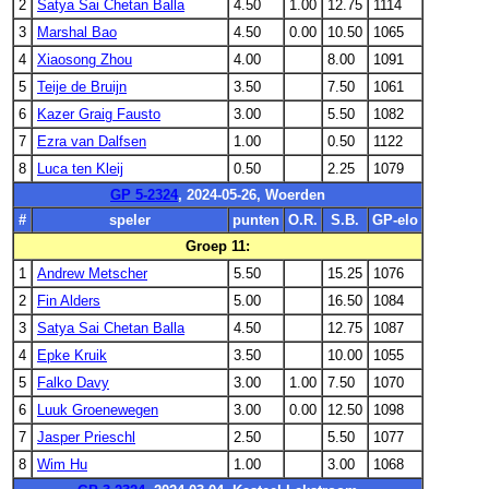
2
Satya Sai Chetan Balla
4.50
1.00
12.75
1114
3
Marshal Bao
4.50
0.00
10.50
1065
4
Xiaosong Zhou
4.00
8.00
1091
5
Teije de Bruijn
3.50
7.50
1061
6
Kazer Graig Fausto
3.00
5.50
1082
7
Ezra van Dalfsen
1.00
0.50
1122
8
Luca ten Kleij
0.50
2.25
1079
GP 5-2324
, 2024-05-26, Woerden
#
speler
punten
O.R.
S.B.
GP-elo
Groep 11:
1
Andrew Metscher
5.50
15.25
1076
2
Fin Alders
5.00
16.50
1084
3
Satya Sai Chetan Balla
4.50
12.75
1087
4
Epke Kruik
3.50
10.00
1055
5
Falko Davy
3.00
1.00
7.50
1070
6
Luuk Groenewegen
3.00
0.00
12.50
1098
7
Jasper Prieschl
2.50
5.50
1077
8
Wim Hu
1.00
3.00
1068