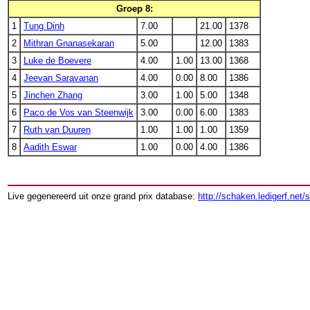
Groep 8:
1
Tung Dinh
7.00
21.00
1378
2
Mithran Gnanasekaran
5.00
12.00
1383
3
Luke de Boevere
4.00
1.00
13.00
1368
4
Jeevan Saravanan
4.00
0.00
8.00
1386
5
Jinchen Zhang
3.00
1.00
5.00
1348
6
Paco de Vos van Steenwijk
3.00
0.00
6.00
1383
7
Ruth van Duuren
1.00
1.00
1.00
1359
8
Aadith Eswar
1.00
0.00
4.00
1386
Live gegenereerd uit onze grand prix database:
http://schaken.ledigerf.net/