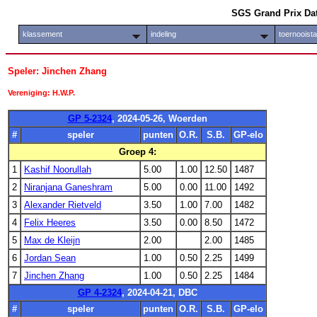
SGS Grand Prix Da
klassement
indeling
toernooist
Speler: Jinchen Zhang
Vereniging: H.W.P.
GP 5-2324
, 2024-05-26, Woerden
#
speler
punten
O.R.
S.B.
GP-elo
Groep 4:
1
Kashif Noorullah
5.00
1.00
12.50
1487
2
Niranjana Ganeshram
5.00
0.00
11.00
1492
3
Alexander Rietveld
3.50
1.00
7.00
1482
4
Felix Heeres
3.50
0.00
8.50
1472
5
Max de Kleijn
2.00
2.00
1485
6
Jordan Sean
1.00
0.50
2.25
1499
7
Jinchen Zhang
1.00
0.50
2.25
1484
GP 4-2324
, 2024-04-21, DBC
#
speler
punten
O.R.
S.B.
GP-elo