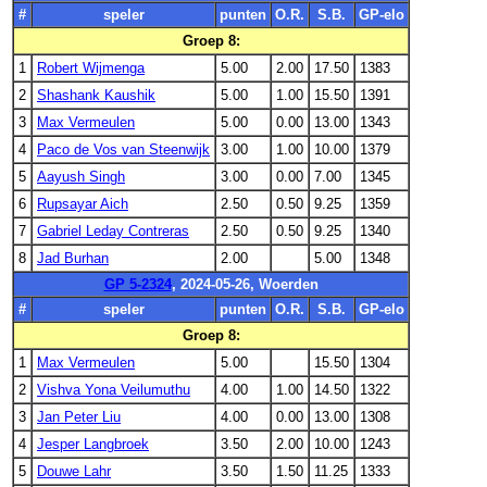
#
speler
punten
O.R.
S.B.
GP-elo
Groep 8:
1
Robert Wijmenga
5.00
2.00
17.50
1383
2
Shashank Kaushik
5.00
1.00
15.50
1391
3
Max Vermeulen
5.00
0.00
13.00
1343
4
Paco de Vos van Steenwijk
3.00
1.00
10.00
1379
5
Aayush Singh
3.00
0.00
7.00
1345
6
Rupsayar Aich
2.50
0.50
9.25
1359
7
Gabriel Leday Contreras
2.50
0.50
9.25
1340
8
Jad Burhan
2.00
5.00
1348
GP 5-2324
, 2024-05-26, Woerden
#
speler
punten
O.R.
S.B.
GP-elo
Groep 8:
1
Max Vermeulen
5.00
15.50
1304
2
Vishva Yona Veilumuthu
4.00
1.00
14.50
1322
3
Jan Peter Liu
4.00
0.00
13.00
1308
4
Jesper Langbroek
3.50
2.00
10.00
1243
5
Douwe Lahr
3.50
1.50
11.25
1333