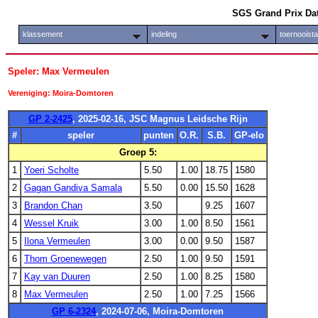
SGS Grand Prix Da
klassement
indeling
toernooist
Speler: Max Vermeulen
Vereniging: Moira-Domtoren
GP 2-2425
, 2025-02-16, JSC Magnus Leidsche Rijn
#
speler
punten
O.R.
S.B.
GP-elo
Groep 5:
1
Yoeri Scholte
5.50
1.00
18.75
1580
2
Gagan Gandiva Samala
5.50
0.00
15.50
1628
3
Brandon Chan
3.50
9.25
1607
4
Wessel Kruik
3.00
1.00
8.50
1561
5
Ilona Vermeulen
3.00
0.00
9.50
1587
6
Thom Groenewegen
2.50
1.00
9.50
1591
7
Kay van Duuren
2.50
1.00
8.25
1580
8
Max Vermeulen
2.50
1.00
7.25
1566
GP 6-2324
, 2024-07-06, Moira-Domtoren