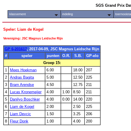
SGS Grand Prix Da
klassement
indeling
toernooist
Speler: Liam de Kogel
Vereniging: JSC Magnus Leidsche Rijn
GP 6-201617
, 2017-04-09, JSC Magnus Leidsche Rijn
#
speler
punten
O.R.
S.B.
GP-elo
Groep 15:
1
Mees Hoekman
6.00
18.00
207
2
Andras Bagita
5.00
12.50
225
3
Bram Arendse
4.50
12.75
211
4
Lucas Kronemeijer
4.00
1.00
8.50
211
5
Danilyo Boschker
4.00
0.00
14.00
220
6
Liam de Kogel
2.00
2.50
225
7
Liam Devcic
1.50
3.25
206
8
Fleur Donk
1.00
4.00
200