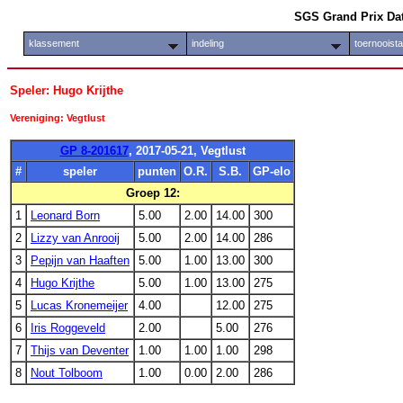
SGS Grand Prix Da
klassement
indeling
toernooist
Speler: Hugo Krijthe
Vereniging: Vegtlust
GP 8-201617
, 2017-05-21, Vegtlust
#
speler
punten
O.R.
S.B.
GP-elo
Groep 12:
1
Leonard Born
5.00
2.00
14.00
300
2
Lizzy van Anrooij
5.00
2.00
14.00
286
3
Pepijn van Haaften
5.00
1.00
13.00
300
4
Hugo Krijthe
5.00
1.00
13.00
275
5
Lucas Kronemeijer
4.00
12.00
275
6
Iris Roggeveld
2.00
5.00
276
7
Thijs van Deventer
1.00
1.00
1.00
298
8
Nout Tolboom
1.00
0.00
2.00
286