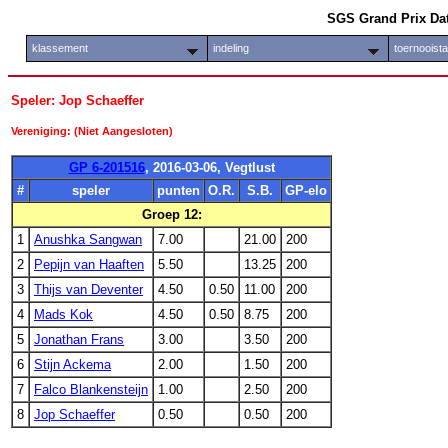
SGS Grand Prix Da
klassement
indeling
toernooist
Speler: Jop Schaeffer
Vereniging: (Niet Aangesloten)
GP 6-201516
, 2016-03-06, Vegtlust
#
speler
punten
O.R.
S.B.
GP-elo
Groep 12:
1
Anushka Sangwan
7.00
21.00
200
2
Pepijn van Haaften
5.50
13.25
200
3
Thijs van Deventer
4.50
0.50
11.00
200
4
Mads Kok
4.50
0.50
8.75
200
5
Jonathan Frans
3.00
3.50
200
6
Stijn Ackema
2.00
1.50
200
7
Falco Blankensteijn
1.00
2.50
200
8
Jop Schaeffer
0.50
0.50
200