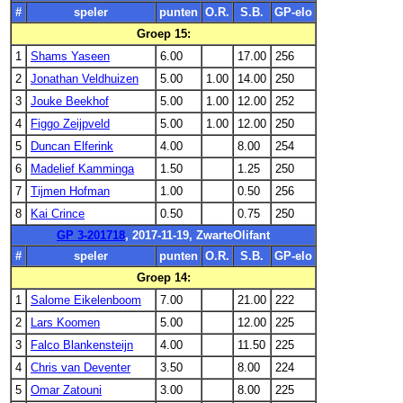
#
speler
punten
O.R.
S.B.
GP-elo
Groep 15:
1
Shams Yaseen
6.00
17.00
256
2
Jonathan Veldhuizen
5.00
1.00
14.00
250
3
Jouke Beekhof
5.00
1.00
12.00
252
4
Figgo Zeijpveld
5.00
1.00
12.00
250
5
Duncan Elferink
4.00
8.00
254
6
Madelief Kamminga
1.50
1.25
250
7
Tijmen Hofman
1.00
0.50
256
8
Kai Crince
0.50
0.75
250
GP 3-201718
, 2017-11-19, ZwarteOlifant
#
speler
punten
O.R.
S.B.
GP-elo
Groep 14:
1
Salome Eikelenboom
7.00
21.00
222
2
Lars Koomen
5.00
12.00
225
3
Falco Blankensteijn
4.00
11.50
225
4
Chris van Deventer
3.50
8.00
224
5
Omar Zatouni
3.00
8.00
225