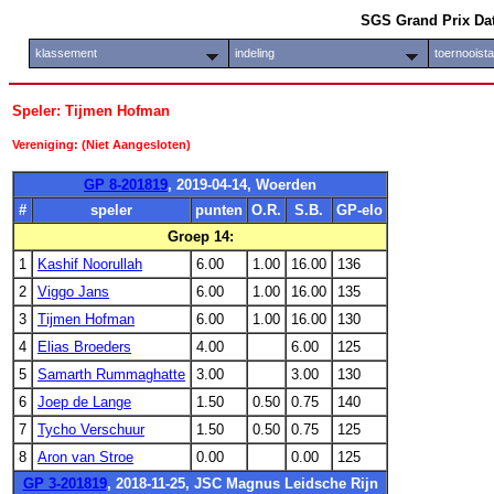
SGS Grand Prix Da
klassement
indeling
toernooist
Speler: Tijmen Hofman
Vereniging: (Niet Aangesloten)
GP 8-201819
, 2019-04-14, Woerden
#
speler
punten
O.R.
S.B.
GP-elo
Groep 14:
1
Kashif Noorullah
6.00
1.00
16.00
136
2
Viggo Jans
6.00
1.00
16.00
135
3
Tijmen Hofman
6.00
1.00
16.00
130
4
Elias Broeders
4.00
6.00
125
5
Samarth Rummaghatte
3.00
3.00
130
6
Joep de Lange
1.50
0.50
0.75
140
7
Tycho Verschuur
1.50
0.50
0.75
125
8
Aron van Stroe
0.00
0.00
125
GP 3-201819
, 2018-11-25, JSC Magnus Leidsche Rijn