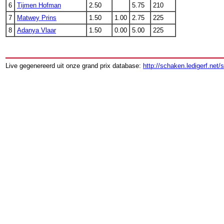
6
Tijmen Hofman
2.50
5.75
210
7
Matwey Prins
1.50
1.00
2.75
225
8
Adanya Vlaar
1.50
0.00
5.00
225
Live gegenereerd uit onze grand prix database:
http://schaken.ledigerf.net/