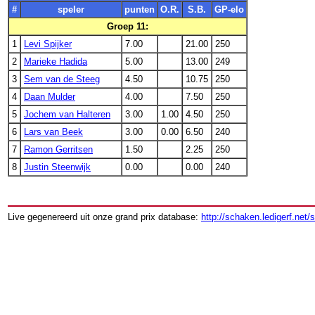
#
speler
punten
O.R.
S.B.
GP-elo
Groep 11:
1
Levi Spijker
7.00
21.00
250
2
Marieke Hadida
5.00
13.00
249
3
Sem van de Steeg
4.50
10.75
250
4
Daan Mulder
4.00
7.50
250
5
Jochem van Halteren
3.00
1.00
4.50
250
6
Lars van Beek
3.00
0.00
6.50
240
7
Ramon Gerritsen
1.50
2.25
250
8
Justin Steenwijk
0.00
0.00
240
Live gegenereerd uit onze grand prix database:
http://schaken.ledigerf.net/