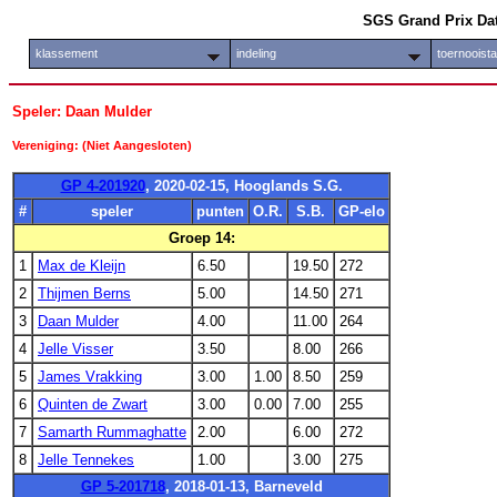
SGS Grand Prix Da
klassement
indeling
toernooist
Speler: Daan Mulder
Vereniging: (Niet Aangesloten)
GP 4-201920
, 2020-02-15, Hooglands S.G.
#
speler
punten
O.R.
S.B.
GP-elo
Groep 14:
1
Max de Kleijn
6.50
19.50
272
2
Thijmen Berns
5.00
14.50
271
3
Daan Mulder
4.00
11.00
264
4
Jelle Visser
3.50
8.00
266
5
James Vrakking
3.00
1.00
8.50
259
6
Quinten de Zwart
3.00
0.00
7.00
255
7
Samarth Rummaghatte
2.00
6.00
272
8
Jelle Tennekes
1.00
3.00
275
GP 5-201718
, 2018-01-13, Barneveld