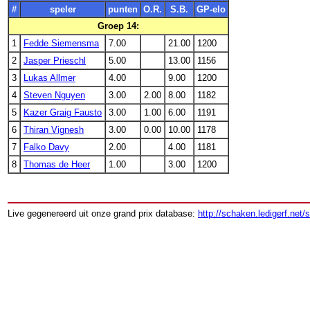
#
speler
punten
O.R.
S.B.
GP-elo
Groep 14:
1
Fedde Siemensma
7.00
21.00
1200
2
Jasper Prieschl
5.00
13.00
1156
3
Lukas Allmer
4.00
9.00
1200
4
Steven Nguyen
3.00
2.00
8.00
1182
5
Kazer Graig Fausto
3.00
1.00
6.00
1191
6
Thiran Vignesh
3.00
0.00
10.00
1178
7
Falko Davy
2.00
4.00
1181
8
Thomas de Heer
1.00
3.00
1200
Live gegenereerd uit onze grand prix database:
http://schaken.ledigerf.net/