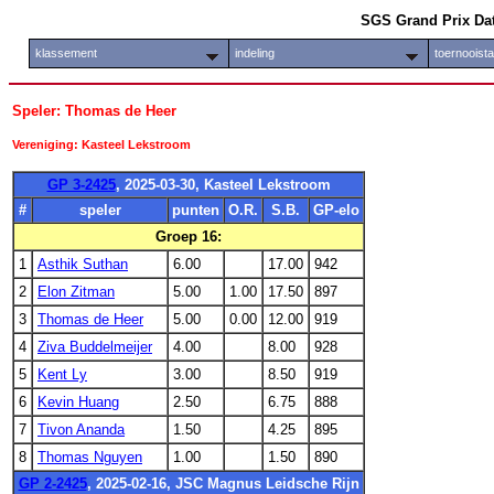
SGS Grand Prix Da
klassement
indeling
toernooist
Speler: Thomas de Heer
Vereniging: Kasteel Lekstroom
GP 3-2425
, 2025-03-30, Kasteel Lekstroom
#
speler
punten
O.R.
S.B.
GP-elo
Groep 16:
1
Asthik Suthan
6.00
17.00
942
2
Elon Zitman
5.00
1.00
17.50
897
3
Thomas de Heer
5.00
0.00
12.00
919
4
Ziva Buddelmeijer
4.00
8.00
928
5
Kent Ly
3.00
8.50
919
6
Kevin Huang
2.50
6.75
888
7
Tivon Ananda
1.50
4.25
895
8
Thomas Nguyen
1.00
1.50
890
GP 2-2425
, 2025-02-16, JSC Magnus Leidsche Rijn