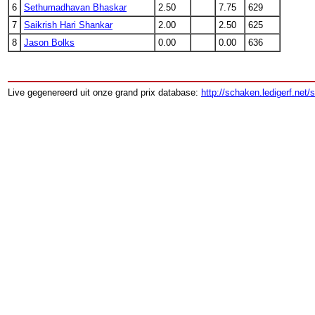
6
Sethumadhavan Bhaskar
2.50
7.75
629
7
Saikrish Hari Shankar
2.00
2.50
625
8
Jason Bolks
0.00
0.00
636
Live gegenereerd uit onze grand prix database:
http://schaken.ledigerf.net/