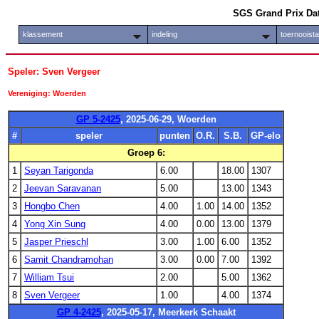
SGS Grand Prix Da
klassement
indeling
toernooist
Speler: Sven Vergeer
Vereniging: Woerden
GP 5-2425
, 2025-06-29, Woerden
#
speler
punten
O.R.
S.B.
GP-elo
Groep 6:
1
Seyan Tarigonda
6.00
18.00
1307
2
Jeevan Saravanan
5.00
13.00
1343
3
Hongbo Chen
4.00
1.00
14.00
1352
4
Yong Xin Sung
4.00
0.00
13.00
1379
5
Jasper Prieschl
3.00
1.00
6.00
1352
6
Samit Chandramohan
3.00
0.00
7.00
1392
7
William Tsui
2.00
5.00
1362
8
Sven Vergeer
1.00
4.00
1374
GP 4-2425
, 2025-05-17, Meerkerk Schaakt