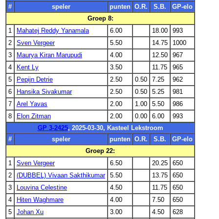
#
speler
punten
O.R.
S.B.
GP-elo
Groep 8:
1
Mahatej Reddy Yanamala
6.00
18.00
993
2
Sven Vergeer
5.50
14.75
1000
3
Maurya Kiran Marupudi
4.00
12.50
967
4
Kent Ly
3.50
11.75
965
5
Pepijn Detrie
2.50
0.50
7.25
962
6
Hansika Sivakumar
2.50
0.50
5.25
981
7
Arel Yavas
2.00
1.00
5.50
986
8
Elon Zitman
2.00
0.00
6.00
993
GP 3-2425
, 2025-03-30, Kasteel Lekstroom
#
speler
punten
O.R.
S.B.
GP-elo
Groep 22:
1
Sven Vergeer
6.50
20.25
650
2
(DUBBEL) Vivaan Sakthikumar
5.50
13.75
650
3
Louvina Celestine
4.50
11.75
650
4
Hiten Waghmare
4.00
7.50
650
5
Johan Xu
3.00
4.50
628