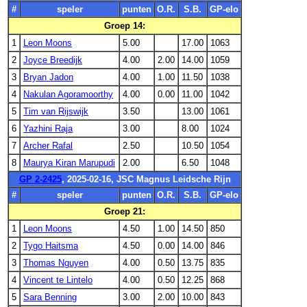
#
speler
punten
O.R.
S.B.
GP-elo
Groep 14:
1
Leon Moons
5.00
17.00
1063
2
Joyce Breedijk
4.00
2.00
14.00
1059
3
Bryan Jadon
4.00
1.00
11.50
1038
4
Nakulan Agoramoorthy
4.00
0.00
11.00
1042
5
Tim van Rijswijk
3.50
13.00
1061
6
Yazhini Raja
3.00
8.00
1024
7
Archer Rafal
2.50
10.50
1054
8
Maurya Kiran Marupudi
2.00
6.50
1048
GP 2-2425
, 2025-02-16, JSC Magnus Leidsche Rijn
#
speler
punten
O.R.
S.B.
GP-elo
Groep 21:
1
Leon Moons
4.50
1.00
14.50
850
2
Tygo Haitsma
4.50
0.00
14.00
846
3
Thomas Nguyen
4.00
0.50
13.75
835
4
Vincent te Lintelo
4.00
0.50
12.25
868
5
Sara Benning
3.00
2.00
10.00
843