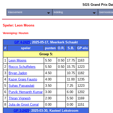
SGS Grand Prix Da
klassement
indeling
toernooist
Speler: Leon Moons
Vereniging: Houten
GP 4-2425
, 2025-05-17, Meerkerk Schaakt
#
speler
punten
O.R.
S.B.
GP-elo
Groep 5:
1
Leon Moons
5.50
0.50
17.75
1163
2
Rocco Schuffelers
5.50
0.50
15.75
1223
3
Bryan Jadon
4.50
10.75
1182
4
Kazer Graig Fausto
4.00
11.00
1235
5
Suhas Pasupulati
3.50
7.25
1223
6
Purvik Hemanth Kumar
3.00
6.00
1202
7
Thiran Vignesh
2.00
5.50
1169
8
Julia de Groot Corral
0.00
0.00
1151
GP 3-2425
, 2025-03-30, Kasteel Lekstroom