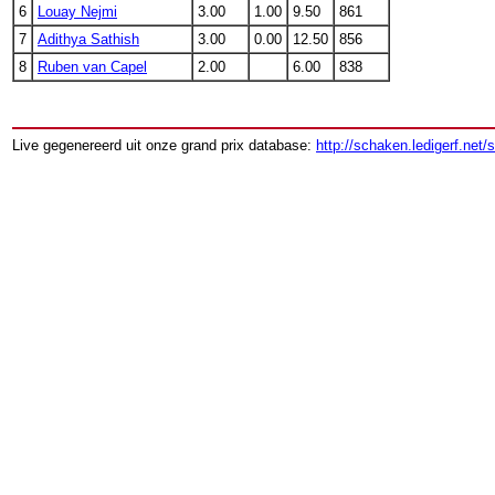
6
Louay Nejmi
3.00
1.00
9.50
861
7
Adithya Sathish
3.00
0.00
12.50
856
8
Ruben van Capel
2.00
6.00
838
Live gegenereerd uit onze grand prix database:
http://schaken.ledigerf.net/