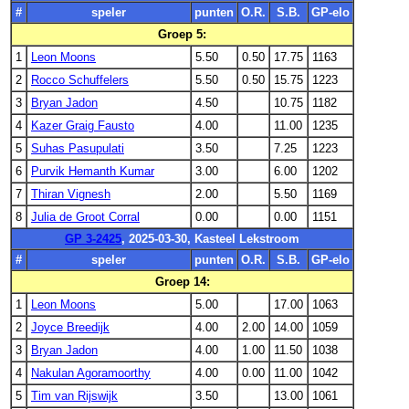
#
speler
punten
O.R.
S.B.
GP-elo
Groep 5:
1
Leon Moons
5.50
0.50
17.75
1163
2
Rocco Schuffelers
5.50
0.50
15.75
1223
3
Bryan Jadon
4.50
10.75
1182
4
Kazer Graig Fausto
4.00
11.00
1235
5
Suhas Pasupulati
3.50
7.25
1223
6
Purvik Hemanth Kumar
3.00
6.00
1202
7
Thiran Vignesh
2.00
5.50
1169
8
Julia de Groot Corral
0.00
0.00
1151
GP 3-2425
, 2025-03-30, Kasteel Lekstroom
#
speler
punten
O.R.
S.B.
GP-elo
Groep 14:
1
Leon Moons
5.00
17.00
1063
2
Joyce Breedijk
4.00
2.00
14.00
1059
3
Bryan Jadon
4.00
1.00
11.50
1038
4
Nakulan Agoramoorthy
4.00
0.00
11.00
1042
5
Tim van Rijswijk
3.50
13.00
1061