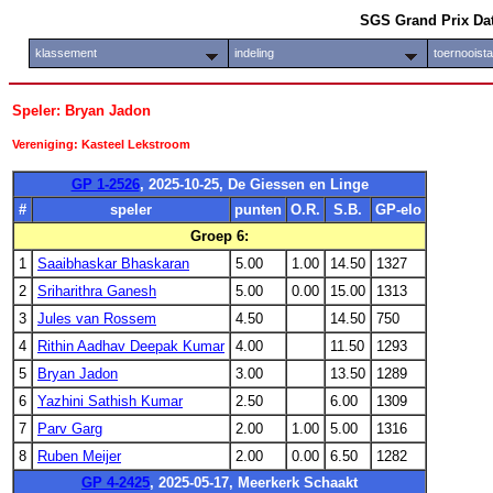
SGS Grand Prix Da
klassement
indeling
toernooist
Speler: Bryan Jadon
Vereniging: Kasteel Lekstroom
GP 1-2526
, 2025-10-25, De Giessen en Linge
#
speler
punten
O.R.
S.B.
GP-elo
Groep 6:
1
Saaibhaskar Bhaskaran
5.00
1.00
14.50
1327
2
Sriharithra Ganesh
5.00
0.00
15.00
1313
3
Jules van Rossem
4.50
14.50
750
4
Rithin Aadhav Deepak Kumar
4.00
11.50
1293
5
Bryan Jadon
3.00
13.50
1289
6
Yazhini Sathish Kumar
2.50
6.00
1309
7
Parv Garg
2.00
1.00
5.00
1316
8
Ruben Meijer
2.00
0.00
6.50
1282
GP 4-2425
, 2025-05-17, Meerkerk Schaakt