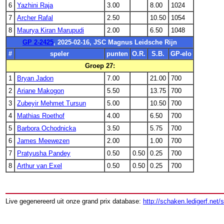
6
Yazhini Raja
3.00
8.00
1024
7
Archer Rafal
2.50
10.50
1054
8
Maurya Kiran Marupudi
2.00
6.50
1048
GP 2-2425
, 2025-02-16, JSC Magnus Leidsche Rijn
#
speler
punten
O.R.
S.B.
GP-elo
Groep 27:
1
Bryan Jadon
7.00
21.00
700
2
Ariane Makogon
5.50
13.75
700
3
Zubeyir Mehmet Tursun
5.00
10.50
700
4
Mathias Roethof
4.00
6.50
700
5
Barbora Ochodnicka
3.50
5.75
700
6
James Meewezen
2.00
1.00
700
7
Pratyusha Pandey
0.50
0.50
0.25
700
8
Arthur van Exel
0.50
0.50
0.25
700
Live gegenereerd uit onze grand prix database:
http://schaken.ledigerf.net/