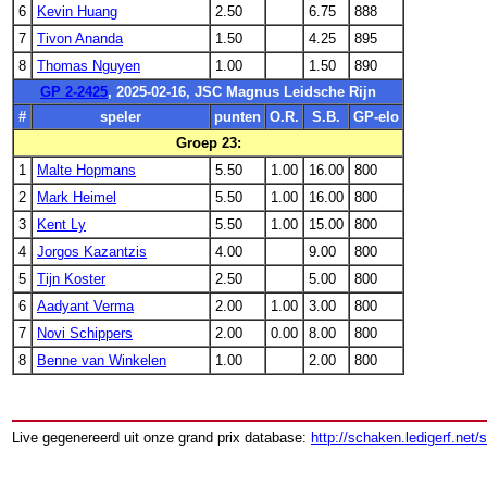
6
Kevin Huang
2.50
6.75
888
7
Tivon Ananda
1.50
4.25
895
8
Thomas Nguyen
1.00
1.50
890
GP 2-2425
, 2025-02-16, JSC Magnus Leidsche Rijn
#
speler
punten
O.R.
S.B.
GP-elo
Groep 23:
1
Malte Hopmans
5.50
1.00
16.00
800
2
Mark Heimel
5.50
1.00
16.00
800
3
Kent Ly
5.50
1.00
15.00
800
4
Jorgos Kazantzis
4.00
9.00
800
5
Tijn Koster
2.50
5.00
800
6
Aadyant Verma
2.00
1.00
3.00
800
7
Novi Schippers
2.00
0.00
8.00
800
8
Benne van Winkelen
1.00
2.00
800
Live gegenereerd uit onze grand prix database:
http://schaken.ledigerf.net/