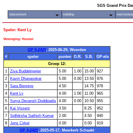
SGS Grand Prix Da
klassement
indeling
toernooist
Speler: Kent Ly
Vereniging: Houten
GP 5-2425
, 2025-06-29, Woerden
#
speler
punten
O.R.
S.B.
GP-elo
Groep 12:
1
Ziva Buddelmeijer
5.00
1.00
15.00
927
2
Kavin Dhanasekar
5.00
0.00
13.50
976
3
Sara Benning
4.50
14.75
978
4
Kent Ly
4.00
1.00
11.00
965
5
Surya Devansh Doddipatla
4.00
0.00
10.50
955
6
Kai Vissers
3.50
8.25
952
7
Sidhiksha Sathish Kumar
2.00
4.50
940
8
Jens Cirkel
0.00
0.00
919
GP 4-2425
, 2025-05-17, Meerkerk Schaakt