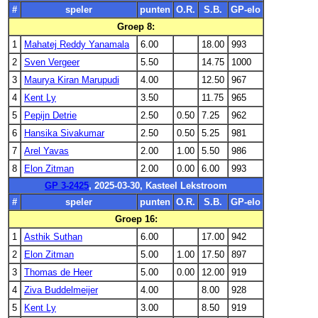
#
speler
punten
O.R.
S.B.
GP-elo
Groep 8:
1
Mahatej Reddy Yanamala
6.00
18.00
993
2
Sven Vergeer
5.50
14.75
1000
3
Maurya Kiran Marupudi
4.00
12.50
967
4
Kent Ly
3.50
11.75
965
5
Pepijn Detrie
2.50
0.50
7.25
962
6
Hansika Sivakumar
2.50
0.50
5.25
981
7
Arel Yavas
2.00
1.00
5.50
986
8
Elon Zitman
2.00
0.00
6.00
993
GP 3-2425
, 2025-03-30, Kasteel Lekstroom
#
speler
punten
O.R.
S.B.
GP-elo
Groep 16:
1
Asthik Suthan
6.00
17.00
942
2
Elon Zitman
5.00
1.00
17.50
897
3
Thomas de Heer
5.00
0.00
12.00
919
4
Ziva Buddelmeijer
4.00
8.00
928
5
Kent Ly
3.00
8.50
919