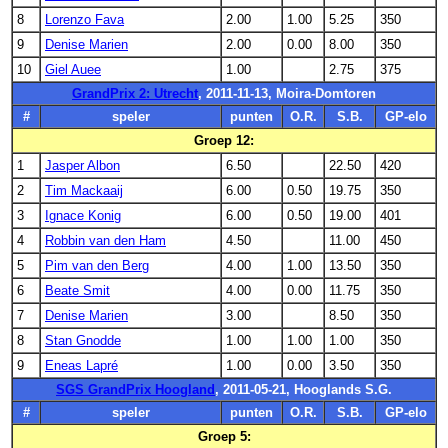
8
Lorenzo Fava
2.00
1.00
5.25
350
9
Denise Marien
2.00
0.00
8.00
350
10
Giel Auee
1.00
2.75
375
GrandPrix 2: Utrecht
, 2011-11-13, Moira-Domtoren
#
speler
punten
O.R.
S.B.
GP-elo
Groep 12:
1
Jasper Albon
6.50
22.50
420
2
Tim Mackaaij
6.00
0.50
19.75
350
3
Ignace Konig
6.00
0.50
19.00
401
4
Robbin van den Ham
4.50
11.00
450
5
Pim van den Berg
4.00
1.00
13.50
350
6
Beate Smit
4.00
0.00
11.75
350
7
Denise Marien
3.00
8.50
350
8
Stan Gnodde
1.00
1.00
1.00
350
9
Eneas Lapré
1.00
0.00
3.50
350
SGS GrandPrix Hoogland
, 2011-05-21, Hooglands S.G.
#
speler
punten
O.R.
S.B.
GP-elo
Groep 5: