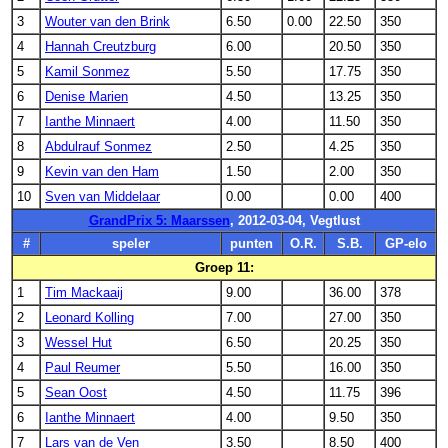
3
Wouter van den Brink
6.50
0.00
22.50
350
4
Hannah Creutzburg
6.00
20.50
350
5
Kamil Sonmez
5.50
17.75
350
6
Denise Marien
4.50
13.25
350
7
Ianthe Minnaert
4.00
11.50
350
8
Abdulrauf Sonmez
2.50
4.25
350
9
Kevin van den Ham
1.50
2.00
350
10
Sven van Middelaar
0.00
0.00
400
GrandPrix 5: Maarssen
, 2012-03-04, Vegtlust
#
speler
punten
O.R.
S.B.
GP-elo
Groep 11:
1
Tim Mackaaij
9.00
36.00
378
2
Leonard Kolling
7.00
27.00
350
3
Wessel Hut
6.50
20.25
350
4
Paul Reumer
5.50
16.00
350
5
Sean Oost
4.50
11.75
396
6
Ianthe Minnaert
4.00
9.50
350
7
Lars van de Ven
3.50
8.50
400