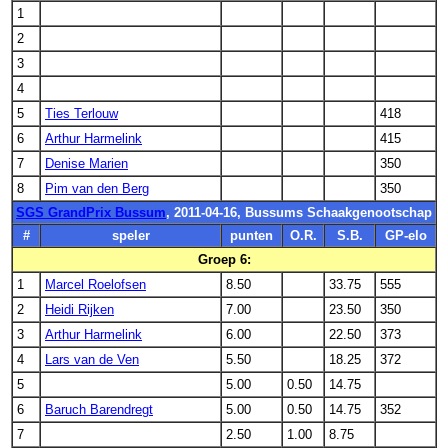
1
2
3
4
5
Ties Terlouw
418
6
Arthur Harmelink
415
7
Denise Marien
350
8
Pim van den Berg
350
SGS GrandPrix Bussum
, 2011-04-16, Bussums Schaakgenootschap
#
speler
punten
O.R.
S.B.
GP-elo
Groep 6:
1
Marcel Roelofsen
8.50
33.75
555
2
Heidi Rijken
7.00
23.50
350
3
Arthur Harmelink
6.00
22.50
373
4
Lars van de Ven
5.50
18.25
372
5
5.00
0.50
14.75
6
Baruch Barendregt
5.00
0.50
14.75
352
7
2.50
1.00
8.75