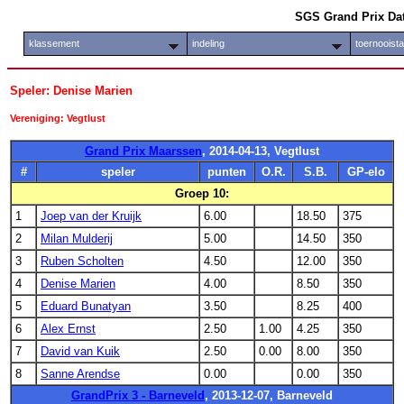
SGS Grand Prix Da
klassement
indeling
toernooist
Speler: Denise Marien
Vereniging: Vegtlust
Grand Prix Maarssen
, 2014-04-13, Vegtlust
#
speler
punten
O.R.
S.B.
GP-elo
Groep 10:
1
Joep van der Kruijk
6.00
18.50
375
2
Milan Mulderij
5.00
14.50
350
3
Ruben Scholten
4.50
12.00
350
4
Denise Marien
4.00
8.50
350
5
Eduard Bunatyan
3.50
8.25
400
6
Alex Ernst
2.50
1.00
4.25
350
7
David van Kuik
2.50
0.00
8.00
350
8
Sanne Arendse
0.00
0.00
350
GrandPrix 3 - Barneveld
, 2013-12-07, Barneveld