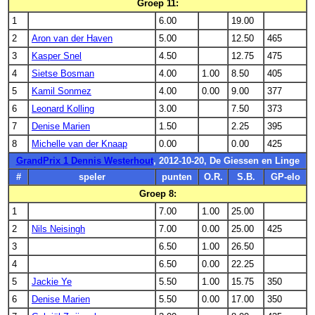
Groep 11:
1
6.00
19.00
2
Aron van der Haven
5.00
12.50
465
3
Kasper Snel
4.50
12.75
475
4
Sietse Bosman
4.00
1.00
8.50
405
5
Kamil Sonmez
4.00
0.00
9.00
377
6
Leonard Kolling
3.00
7.50
373
7
Denise Marien
1.50
2.25
395
8
Michelle van der Knaap
0.00
0.00
425
GrandPrix 1 Dennis Westerhout
, 2012-10-20, De Giessen en Linge
#
speler
punten
O.R.
S.B.
GP-elo
Groep 8:
1
7.00
1.00
25.00
2
Nils Neisingh
7.00
0.00
25.00
425
3
6.50
1.00
26.50
4
6.50
0.00
22.25
5
Jackie Ye
5.50
1.00
15.75
350
6
Denise Marien
5.50
0.00
17.00
350