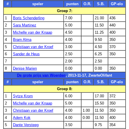
#
speler
punten
O.R.
S.B.
GP-elo
Groep 7:
1
Boris Schenderling
7.00
21.00
436
2
Sara Martinez
5.00
11.50
440
3
Michelle van der Knaap
4.50
11.25
400
4
Bram Alma
4.00
9.50
350
5
Christiaan van der Kroef
3.00
4.50
370
6
Sander de Heus
2.50
6.25
350
7
2.00
2.50
8
Denise Marien
0.00
0.00
350
De grote prijs van Woerden
, 2013-11-17, ZwarteOlifant
#
speler
punten
O.R.
S.B.
GP-elo
Groep 8:
1
Sytze Krom
6.00
17.00
372
2
Michelle van der Knaap
5.00
15.50
350
3
Christiaan van der Kroef
4.00
1.00
11.50
350
4
Adem Kok
4.00
0.00
11.50
400
5
Dante Versteeg
3.50
9.75
354