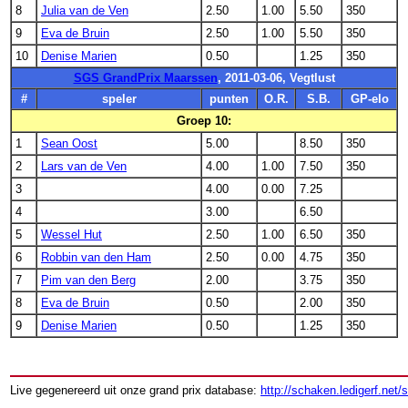
8
Julia van de Ven
2.50
1.00
5.50
350
9
Eva de Bruin
2.50
1.00
5.50
350
10
Denise Marien
0.50
1.25
350
SGS GrandPrix Maarssen
, 2011-03-06, Vegtlust
#
speler
punten
O.R.
S.B.
GP-elo
Groep 10:
1
Sean Oost
5.00
8.50
350
2
Lars van de Ven
4.00
1.00
7.50
350
3
4.00
0.00
7.25
4
3.00
6.50
5
Wessel Hut
2.50
1.00
6.50
350
6
Robbin van den Ham
2.50
0.00
4.75
350
7
Pim van den Berg
2.00
3.75
350
8
Eva de Bruin
0.50
2.00
350
9
Denise Marien
0.50
1.25
350
Live gegenereerd uit onze grand prix database:
http://schaken.ledigerf.net/