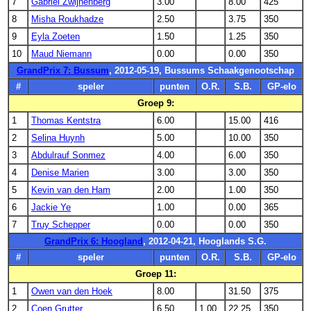
7
Gabriël Zwijnenberg
3.00
8.00
425
8
Misha Roukhadze
2.50
3.75
350
9
Eyla Zoeten
1.50
1.25
350
10
Maud Niemann
0.00
0.00
350
GrandPrix 7: Bussum
, 2012-05-19, Bussums Schaakgenootschap
#
speler
punten
O.R.
S.B.
GP-elo
Groep 9:
1
Thomas Kentstra
6.00
15.00
416
2
Selina Huynh
5.00
10.00
350
3
Abdulrauf Sonmez
4.00
6.00
350
4
Denise Marien
3.00
3.00
350
5
Kevin van den Ham
2.00
1.00
350
6
Jackie Ye
1.00
0.00
365
7
Truy Schepper
0.00
0.00
350
GrandPrix 6: Hoogland
, 2012-04-21, Hooglands S.G.
#
speler
punten
O.R.
S.B.
GP-elo
Groep 11:
1
Owen van den Hoek
8.00
31.50
375
2
Coen Grutter
6.50
1.00
22.25
350