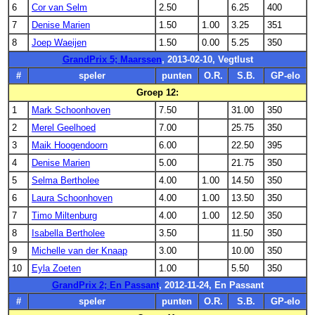
6
Cor van Selm
2.50
6.25
400
7
Denise Marien
1.50
1.00
3.25
351
8
Joep Waeijen
1.50
0.00
5.25
350
GrandPrix 5; Maarssen
, 2013-02-10, Vegtlust
#
speler
punten
O.R.
S.B.
GP-elo
Groep 12:
1
Mark Schoonhoven
7.50
31.00
350
2
Merel Geelhoed
7.00
25.75
350
3
Maik Hoogendoorn
6.00
22.50
395
4
Denise Marien
5.00
21.75
350
5
Selma Bertholee
4.00
1.00
14.50
350
6
Laura Schoonhoven
4.00
1.00
13.50
350
7
Timo Miltenburg
4.00
1.00
12.50
350
8
Isabella Bertholee
3.50
11.50
350
9
Michelle van der Knaap
3.00
10.00
350
10
Eyla Zoeten
1.00
5.50
350
GrandPrix 2; En Passant
, 2012-11-24, En Passant
#
speler
punten
O.R.
S.B.
GP-elo