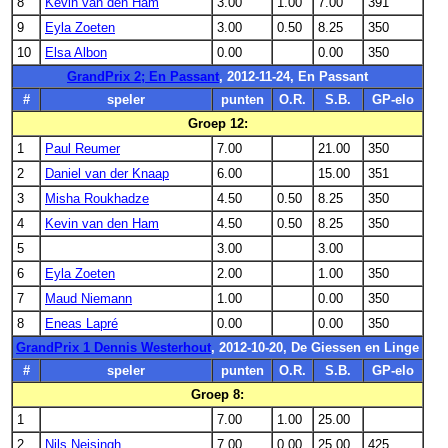
8
Kevin van den Ham
3.00
1.00
7.00
391
9
Eyla Zoeten
3.00
0.50
8.25
350
10
Elsa Albon
0.00
0.00
350
GrandPrix 2; En Passant
, 2012-11-24, En Passant
#
speler
punten
O.R.
S.B.
GP-elo
Groep 12:
1
Paul Reumer
7.00
21.00
350
2
Daniel van der Knaap
6.00
15.00
351
3
Misha Roukhadze
4.50
0.50
8.25
350
4
Kevin van den Ham
4.50
0.50
8.25
350
5
3.00
3.00
6
Eyla Zoeten
2.00
1.00
350
7
Maud Niemann
1.00
0.00
350
8
Eneas Lapré
0.00
0.00
350
GrandPrix 1 Dennis Westerhout
, 2012-10-20, De Giessen en Linge
#
speler
punten
O.R.
S.B.
GP-elo
Groep 8:
1
7.00
1.00
25.00
2
Nils Neisingh
7.00
0.00
25.00
425