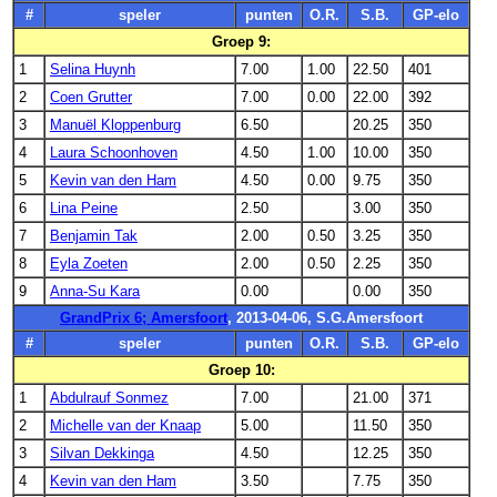
#
speler
punten
O.R.
S.B.
GP-elo
Groep 9:
1
Selina Huynh
7.00
1.00
22.50
401
2
Coen Grutter
7.00
0.00
22.00
392
3
Manuël Kloppenburg
6.50
20.25
350
4
Laura Schoonhoven
4.50
1.00
10.00
350
5
Kevin van den Ham
4.50
0.00
9.75
350
6
Lina Peine
2.50
3.00
350
7
Benjamin Tak
2.00
0.50
3.25
350
8
Eyla Zoeten
2.00
0.50
2.25
350
9
Anna-Su Kara
0.00
0.00
350
GrandPrix 6; Amersfoort
, 2013-04-06, S.G.Amersfoort
#
speler
punten
O.R.
S.B.
GP-elo
Groep 10:
1
Abdulrauf Sonmez
7.00
21.00
371
2
Michelle van der Knaap
5.00
11.50
350
3
Silvan Dekkinga
4.50
12.25
350
4
Kevin van den Ham
3.50
7.75
350