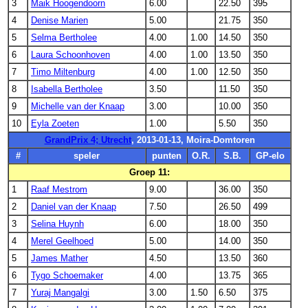
3
Maik Hoogendoorn
6.00
22.50
395
4
Denise Marien
5.00
21.75
350
5
Selma Bertholee
4.00
1.00
14.50
350
6
Laura Schoonhoven
4.00
1.00
13.50
350
7
Timo Miltenburg
4.00
1.00
12.50
350
8
Isabella Bertholee
3.50
11.50
350
9
Michelle van der Knaap
3.00
10.00
350
10
Eyla Zoeten
1.00
5.50
350
GrandPrix 4; Utrecht
, 2013-01-13, Moira-Domtoren
#
speler
punten
O.R.
S.B.
GP-elo
Groep 11:
1
Raaf Mestrom
9.00
36.00
350
2
Daniel van der Knaap
7.50
26.50
499
3
Selina Huynh
6.00
18.00
350
4
Merel Geelhoed
5.00
14.00
350
5
James Mather
4.50
13.50
360
6
Tygo Schoemaker
4.00
13.75
365
7
Yuraj Mangalgi
3.00
1.50
6.50
375