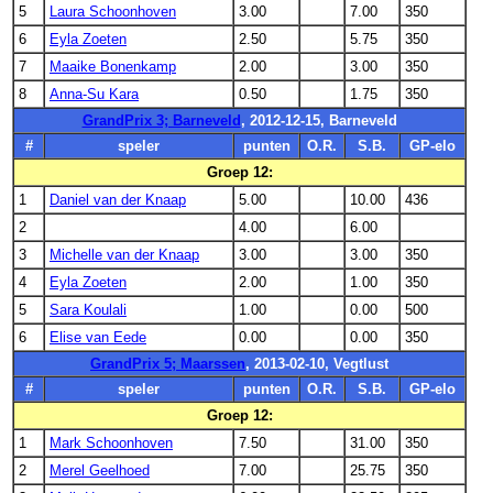
5
Laura Schoonhoven
3.00
7.00
350
6
Eyla Zoeten
2.50
5.75
350
7
Maaike Bonenkamp
2.00
3.00
350
8
Anna-Su Kara
0.50
1.75
350
GrandPrix 3; Barneveld
, 2012-12-15, Barneveld
#
speler
punten
O.R.
S.B.
GP-elo
Groep 12:
1
Daniel van der Knaap
5.00
10.00
436
2
4.00
6.00
3
Michelle van der Knaap
3.00
3.00
350
4
Eyla Zoeten
2.00
1.00
350
5
Sara Koulali
1.00
0.00
500
6
Elise van Eede
0.00
0.00
350
GrandPrix 5; Maarssen
, 2013-02-10, Vegtlust
#
speler
punten
O.R.
S.B.
GP-elo
Groep 12:
1
Mark Schoonhoven
7.50
31.00
350
2
Merel Geelhoed
7.00
25.75
350