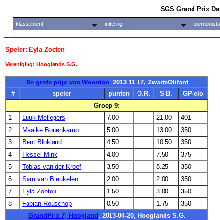
SGS Grand Prix Da
klassement
indeling
toernooist
Speler: Eyla Zoeten
Vereniging: Hooglands S.G.
De grote prijs van Woerden
, 2013-11-17, ZwarteOlifant
#
speler
punten
O.R.
S.B.
GP-elo
Groep 9:
1
Luuk Mellegers
7.00
21.00
401
2
Maaike Bonenkamp
5.00
13.00
350
3
Bent Blokland
4.50
10.50
350
4
Hessel Mink
4.00
7.50
375
5
Tobias van der Kroef
3.50
8.25
350
6
Sam van Breukelen
2.00
2.00
350
7
Eyla Zoeten
1.50
3.00
350
8
Fabian Rouschop
0.50
1.75
350
GrandPrix 7; Hoogland
, 2013-04-20, Hooglands S.G.