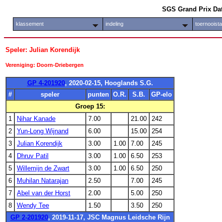
SGS Grand Prix Da
klassement
indeling
toernooist
Speler: Julian Korendijk
Vereniging: Doorn-Driebergen
GP 4-201920
, 2020-02-15, Hooglands S.G.
#
speler
punten
O.R.
S.B.
GP-elo
Groep 15:
1
Nihar Kanade
7.00
21.00
242
2
Yun-Long Wijnand
6.00
15.00
254
3
Julian Korendijk
3.00
1.00
7.00
245
4
Dhruv Patil
3.00
1.00
6.50
253
5
Willemijn de Zwart
3.00
1.00
6.50
250
6
Muhilan Natarajan
2.50
7.00
245
7
Abel van der Horst
2.00
5.00
250
8
Wendy Tee
1.50
3.50
250
GP 2-201920
, 2019-11-17, JSC Magnus Leidsche Rijn