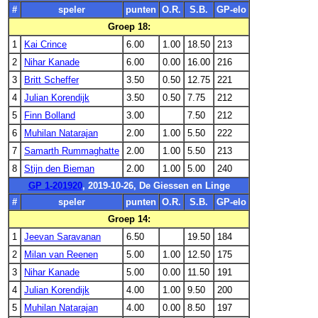
#
speler
punten
O.R.
S.B.
GP-elo
Groep 18:
1
Kai Crince
6.00
1.00
18.50
213
2
Nihar Kanade
6.00
0.00
16.00
216
3
Britt Scheffer
3.50
0.50
12.75
221
4
Julian Korendijk
3.50
0.50
7.75
212
5
Finn Bolland
3.00
7.50
212
6
Muhilan Natarajan
2.00
1.00
5.50
222
7
Samarth Rummaghatte
2.00
1.00
5.50
213
8
Stijn den Bieman
2.00
1.00
5.00
240
GP 1-201920
, 2019-10-26, De Giessen en Linge
#
speler
punten
O.R.
S.B.
GP-elo
Groep 14:
1
Jeevan Saravanan
6.50
19.50
184
2
Milan van Reenen
5.00
1.00
12.50
175
3
Nihar Kanade
5.00
0.00
11.50
191
4
Julian Korendijk
4.00
1.00
9.50
200
5
Muhilan Natarajan
4.00
0.00
8.50
197