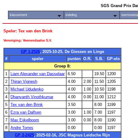
SGS Grand Prix Da
klassement
indeling
toernooist
Speler: Tex van den Brink
Vereniging: Veenendaalse S.V.
GP 1-2526
, 2025-10-25, De Giessen en Linge
#
speler
punten
O.R.
S.B.
GP-elo
Groep 8:
1
Liam Alexander van Dasselaar
6.50
19.50
1200
2
Thiran Vignesh
4.00
2.00
11.50
1205
3
Michael Ududenko
4.00
1.00
10.50
1198
4
Dhanvanth Vinothkumar
4.00
0.00
11.00
1212
5
Tex van den Brink
3.50
8.00
1199
6
Ezra van Dalfsen
3.00
1.00
7.00
1197
7
Max Eijkelboom
3.00
0.00
8.00
1190
8
Andre Torres
0.00
0.00
1197
GP 2-2425
, 2025-02-16, JSC Magnus Leidsche Rijn