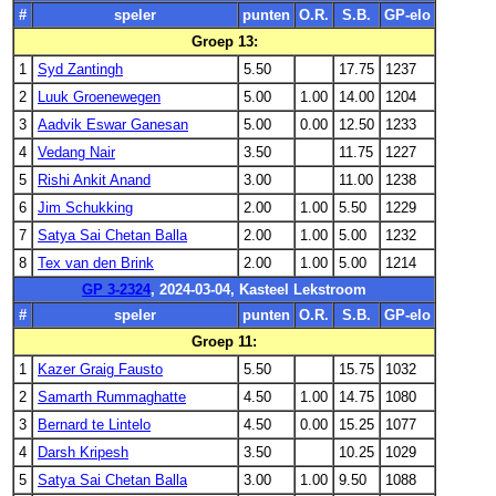
#
speler
punten
O.R.
S.B.
GP-elo
Groep 13:
1
Syd Zantingh
5.50
17.75
1237
2
Luuk Groenewegen
5.00
1.00
14.00
1204
3
Aadvik Eswar Ganesan
5.00
0.00
12.50
1233
4
Vedang Nair
3.50
11.75
1227
5
Rishi Ankit Anand
3.00
11.00
1238
6
Jim Schukking
2.00
1.00
5.50
1229
7
Satya Sai Chetan Balla
2.00
1.00
5.00
1232
8
Tex van den Brink
2.00
1.00
5.00
1214
GP 3-2324
, 2024-03-04, Kasteel Lekstroom
#
speler
punten
O.R.
S.B.
GP-elo
Groep 11:
1
Kazer Graig Fausto
5.50
15.75
1032
2
Samarth Rummaghatte
4.50
1.00
14.75
1080
3
Bernard te Lintelo
4.50
0.00
15.25
1077
4
Darsh Kripesh
3.50
10.25
1029
5
Satya Sai Chetan Balla
3.00
1.00
9.50
1088