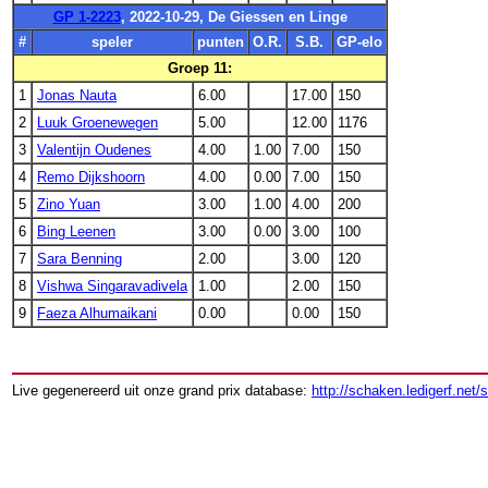
GP 1-2223
, 2022-10-29, De Giessen en Linge
#
speler
punten
O.R.
S.B.
GP-elo
Groep 11:
1
Jonas Nauta
6.00
17.00
150
2
Luuk Groenewegen
5.00
12.00
1176
3
Valentijn Oudenes
4.00
1.00
7.00
150
4
Remo Dijkshoorn
4.00
0.00
7.00
150
5
Zino Yuan
3.00
1.00
4.00
200
6
Bing Leenen
3.00
0.00
3.00
100
7
Sara Benning
2.00
3.00
120
8
Vishwa Singaravadivela
1.00
2.00
150
9
Faeza Alhumaikani
0.00
0.00
150
Live gegenereerd uit onze grand prix database:
http://schaken.ledigerf.net/