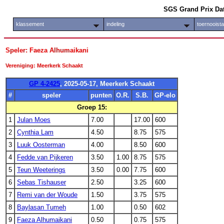
SGS Grand Prix Da
klassement
indeling
toernooist
Speler: Faeza Alhumaikani
Vereniging: Meerkerk Schaakt
GP 4-2425
, 2025-05-17, Meerkerk Schaakt
#
speler
punten
O.R.
S.B.
GP-elo
Groep 15:
1
Julan Moes
7.00
17.00
600
2
Cynthia Lam
4.50
8.75
575
3
Luuk Oosterman
4.00
8.50
600
4
Fedde van Pijkeren
3.50
1.00
8.75
575
5
Teun Weeterings
3.50
0.00
7.75
600
6
Sebas Tishauser
2.50
3.25
600
7
Remi van der Woude
1.50
3.75
575
8
Baylasan Tumeh
1.00
0.50
602
9
Faeza Alhumaikani
0.50
0.75
575