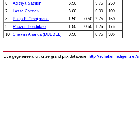
6
Adithya Sathish
3.50
5.75
250
7
Lasse Corsten
3.00
6.00
100
8
Philip P. Crooijmans
1.50
0.50
2.75
150
9
Raéven Hendrikse
1.50
0.50
1.25
175
10
Sherwin Ananda (DUBBEL)
0.50
0.75
306
Live gegenereerd uit onze grand prix database:
http://schaken.ledigerf.net/