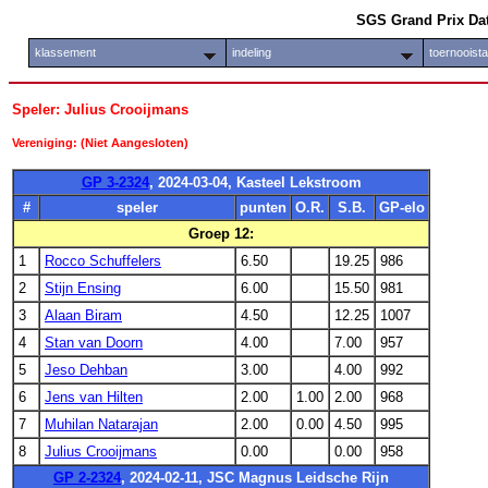
SGS Grand Prix Da
klassement
indeling
toernooist
Speler: Julius Crooijmans
Vereniging: (Niet Aangesloten)
GP 3-2324
, 2024-03-04, Kasteel Lekstroom
#
speler
punten
O.R.
S.B.
GP-elo
Groep 12:
1
Rocco Schuffelers
6.50
19.25
986
2
Stijn Ensing
6.00
15.50
981
3
Alaan Biram
4.50
12.25
1007
4
Stan van Doorn
4.00
7.00
957
5
Jeso Dehban
3.00
4.00
992
6
Jens van Hilten
2.00
1.00
2.00
968
7
Muhilan Natarajan
2.00
0.00
4.50
995
8
Julius Crooijmans
0.00
0.00
958
GP 2-2324
, 2024-02-11, JSC Magnus Leidsche Rijn