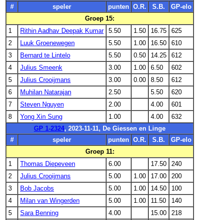
#
speler
punten
O.R.
S.B.
GP-elo
Groep 15:
1
Rithin Aadhav Deepak Kumar
5.50
1.50
16.75
625
2
Luuk Groenewegen
5.50
1.00
16.50
610
3
Bernard te Lintelo
5.50
0.50
14.25
612
4
Julius Smeenk
3.00
1.00
6.50
602
5
Julius Crooijmans
3.00
0.00
8.50
612
6
Muhilan Natarajan
2.50
5.50
620
7
Steven Nguyen
2.00
4.00
601
8
Yong Xin Sung
1.00
4.00
632
GP 1-2324
, 2023-11-11, De Giessen en Linge
#
speler
punten
O.R.
S.B.
GP-elo
Groep 11:
1
Thomas Diepeveen
6.00
17.50
240
2
Julius Crooijmans
5.00
1.00
17.00
200
3
Bob Jacobs
5.00
1.00
14.50
100
4
Milan van Wingerden
5.00
1.00
11.50
140
5
Sara Benning
4.00
15.00
218