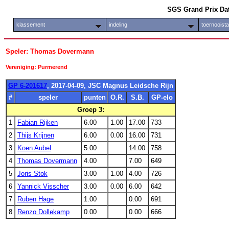
SGS Grand Prix Da
klassement
indeling
toernooist
Speler: Thomas Dovermann
Vereniging: Purmerend
GP 6-201617
, 2017-04-09, JSC Magnus Leidsche Rijn
#
speler
punten
O.R.
S.B.
GP-elo
Groep 3:
1
Fabian Rijken
6.00
1.00
17.00
733
2
Thijs Krijnen
6.00
0.00
16.00
731
3
Koen Aubel
5.00
14.00
758
4
Thomas Dovermann
4.00
7.00
649
5
Joris Stok
3.00
1.00
4.00
726
6
Yannick Visscher
3.00
0.00
6.00
642
7
Ruben Hage
1.00
0.00
691
8
Renzo Dollekamp
0.00
0.00
666